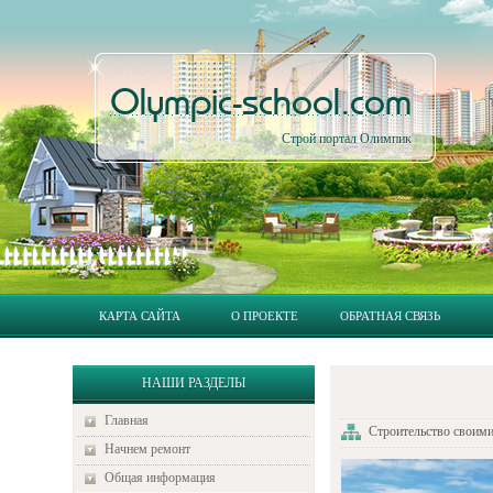
Olympic-school.com
Строй портал Олимпик
КАРТА САЙТА
О ПРОЕКТЕ
ОБРАТНАЯ СВЯЗЬ
НАШИ РАЗДЕЛЫ
Главная
Строительство своим
Начнем ремонт
Общая информация