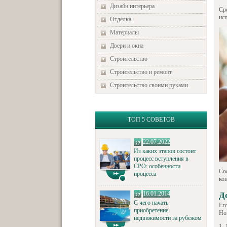
Дизайн интерьера
Ср
ис
Отделка
Материалы
Двери и окна
Строительство
Строительство и ремонт
Строительство своими руками
ТОП 5 СОВЕТОВ
22.07.2022
Из каких этапов состоит
процесс вступления в
СРО: особенности
Со
процесса
ко
16.01.2014
Д
С чего начать
Его
приобретение
Но
недвижимости за рубежом