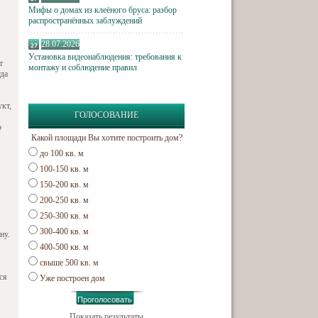
Мифы о домах из клеёного бруса: разбор
распространённых заблуждений
28.07.2026
Установка видеонаблюдения: требования к
т
монтажу и соблюдение правил
гда
кт,
ГОЛОСОВАНИЕ
о
Какой площади Вы хотите построить дом?
до 100 кв. м
100-150 кв. м
150-200 кв. м
200-250 кв. м
250-300 кв. м
300-400 кв. м
ну.
400-500 кв. м
свыше 500 кв. м
ся
Уже построен дом
Показать результаты