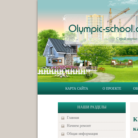
Olympic-school
Строй порта
КАРТА САЙТА
О ПРОЕКТЕ
ОБ
НАШИ РАЗДЕЛЫ
Главная
К
Начнем ремонт
к
Общая информация