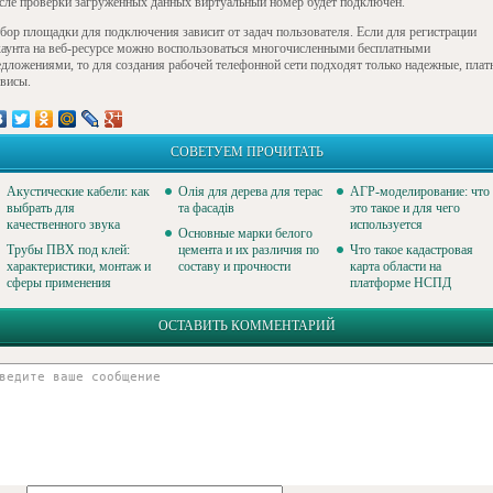
сле проверки загруженных данных виртуальный номер будет подключен.
бор площадки для подключения зависит от задач пользователя. Если для регистрации
каунта на веб-ресурсе можно воспользоваться многочисленными бесплатными
едложениями, то для создания рабочей телефонной сети подходят только надежные, плат
рвисы.
СОВЕТУЕМ ПРОЧИТАТЬ
Акустические кабели: как
Олія для дерева для терас
АГР-моделирование: что
выбрать для
та фасадів
это такое и для чего
качественного звука
используется
Основные марки белого
Трубы ПВХ под клей:
цемента и их различия по
Что такое кадастровая
характеристики, монтаж и
составу и прочности
карта области на
сферы применения
платформе НСПД
ОСТАВИТЬ КОММЕНТАРИЙ