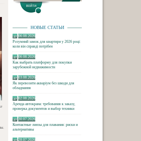
НОВЫЕ СТАТЬИ
06.08.2026
Розумний замок для квартири у 2026 році:
коли він справді потрібен
06.08.2026
Как выбрать платформу для покупки
зарубежной недвижимости
03.08.2026
Як перевозити акваріум без шкоди для
обладнання
02.08.2026
Аренда автокрана: требования к заказу,
ке
проверка документов и выбор техники
30.07.2026
Контактные линзы для плавания: риски и
ны.
альтернативы
28.07.2026