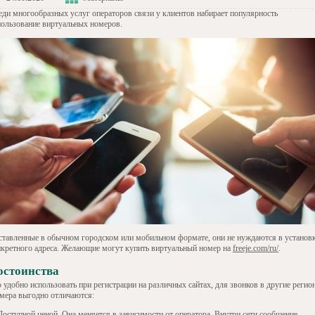
еди многообразных услуг операторов связи у клиентов набирает популярность
пользование виртуальных номеров.
ставленные в обычном городском или мобильном формате, они не нуждаются в установ
нкретного адреса. Желающие могут купить виртуальный номер на
freeje.com/ru/
.
остоинства
 удобно использовать при регистрации на различных сайтах, для звонков в другие регио
мера выгодно отличаются:
Доступной ценой. Она меняется в зависимости от оператора. Внутри сети сообщение