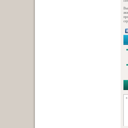
По
Вы
ак
пр
се