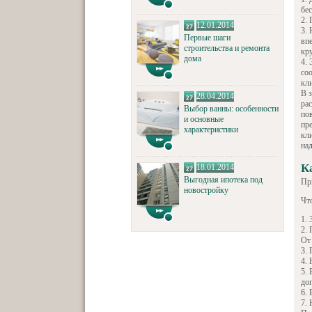
бес
12.01.2014
Первые шаги
впе
строительства и ремонта
кр
дома
со
кл
В 
28.04.2014
ра
Выбор ванны: особенности
по
и основные
пр
характеристики
кл
на
К
18.01.2014
Выгодная ипотека под
Пр
новостройку
Что
От
доп