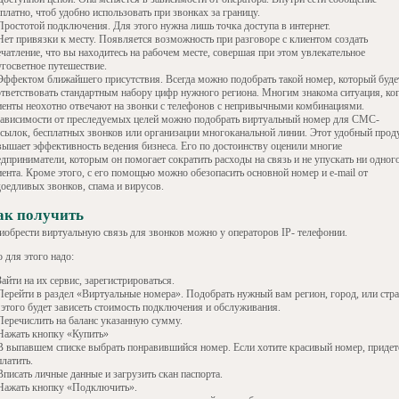
платно, чтоб удобно использовать при звонках за границу.
Простотой подключения. Для этого нужна лишь точка доступа в интернет.
Нет привязки к месту. Появляется возможность при разговоре с клиентом создать
чатление, что вы находитесь на рабочем месте, совершая при этом увлекательное
угосветное путешествие.
Эффектом ближайшего присутствия. Всегда можно подобрать такой номер, который буде
ответствовать стандартным набору цифр нужного региона. Многим знакома ситуация, ко
иенты неохотно отвечают на звонки с телефонов с непривычными комбинациями.
зависимости от преследуемых целей можно подобрать виртуальный номер для СМС-
ссылок, бесплатных звонков или организации многоканальной линии. Этот удобный проду
вышает эффективность ведения бизнеса. Его по достоинству оценили многие
едприниматели, которым он помогает сократить расходы на связь и не упускать ни одног
иента. Кроме этого, с его помощью можно обезопасить основной номер и e-mail от
доедливых звонков, спама и вирусов.
ак получить
иобрести виртуальную связь для звонков можно у операторов IP- телефонии.
 для этого надо:
Зайти на их сервис, зарегистрироваться.
Перейти в раздел «Виртуальные номера». Подобрать нужный вам регион, город, или стра
 этого будет зависеть стоимость подключения и обслуживания.
Перечислить на баланс указанную сумму.
Нажать кнопку «Купить»
В выпавшем списке выбрать понравившийся номер. Если хотите красивый номер, придет
латить.
Вписать личные данные и загрузить скан паспорта.
Нажать кнопку «Подключить».