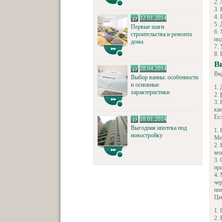
12.01.2014
Первые шаги
строительства и ремонта
по
дома
В
28.04.2014
Ви
Выбор ванны: особенности
и основные
характеристики
ка
Ес
18.01.2014
Выгодная ипотека под
новостройку
Ме
мон
пр
че
по
Ци