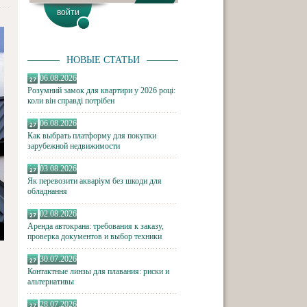
НОВЫЕ СТАТЬИ
06.08.2026
Розумний замок для квартири у 2026 році:
коли він справді потрібен
06.08.2026
Как выбрать платформу для покупки
зарубежной недвижимости
03.08.2026
Як перевозити акваріум без шкоди для
обладнання
02.08.2026
Аренда автокрана: требования к заказу,
проверка документов и выбор техники
30.07.2026
Контактные линзы для плавания: риски и
альтернативы
28.07.2026