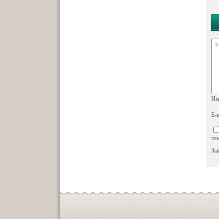
Им
E-m
ко
За