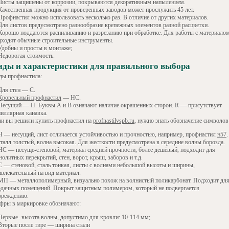
Листы защищены от коррозии, покрываются декоративным напылением.
Качественная продукция от проверенных заводов может прослужить 45 лет.
Профнастил можно использовать несколько раз. В отличие от других материалов.
Для листов предусмотрено разнообразие крепежных элементов разной расцветки.
Хорошо поддаются распиливанию и разрезанию при обработке. Для работы с материало
дходят обычные строительные инструменты.
Удобны и просты в монтаже;
Недорогая стоимость.
иды и характеристики для правильного выбора
ды профнастила:
Для стен — С.
Кровельный профнастил
— НС.
Несущий — Н. Буквы А и В означают наличие окрашенных сторон. R — присутствует
пиллярная канавка.
ли вы решили купить профнастил на
profnastilvspb.ru
, нужно знать обозначение символов
Н — несущий, лист отличается устойчивостью и прочностью, например, профнастил
н57
.
талл толстый, волна высокая. Для жесткости предусмотрена в середине волны борозда.
НС — несуще-стеновой, материал средней прочности, более дешёвый, подходит для
олитных перекрытий, стен, ворот, крыш, заборов и т.д.
С — стеновой, сталь тонкая, листы с волнами небольшой высоты и ширины,
ивлекательный на вид материал.
МП — металлополимерный, визуально похож на волнистый поликарбонат. Подходит дл
рдачных помещений. Покрыт защитным полимером, который не подвергается
вреждению.
фры в маркировке обозначают:
Первые- высота волны, допустимо для кровли: 10-114 мм;
Вторые после тире — ширина стали