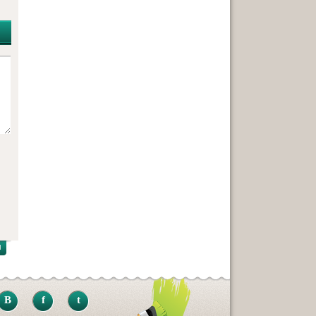
B
f
t