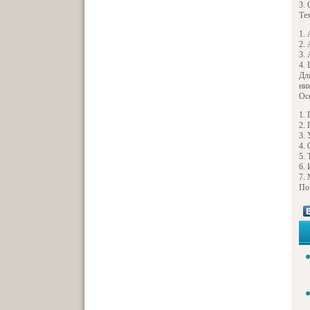
Те
Дл
ни
Ос
По