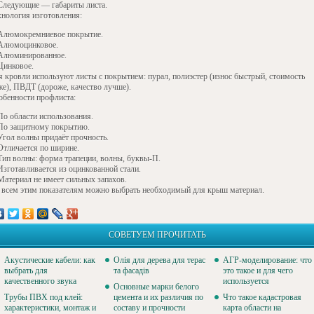
Следующие — габариты листа.
хнология изготовления:
Алюмокремниевое покрытие.
Алюмоцинковое.
Алюминированное.
Цинковое.
я кровли используют листы с покрытием: пурал, полиэстер (износ быстрый, стоимость
же), ПВДТ (дороже, качество лучше).
обенности профлиста:
По области использования.
По защитному покрытию.
Угол волны придаёт прочность.
Отличается по ширине.
Тип волны: форма трапеции, волны, буквы-П.
Изготавливается из оцинкованной стали.
Материал не имеет сильных запахов.
 всем этим показателям можно выбрать необходимый для крыш материал.
СОВЕТУЕМ ПРОЧИТАТЬ
Акустические кабели: как
Олія для дерева для терас
АГР-моделирование: что
выбрать для
та фасадів
это такое и для чего
качественного звука
используется
Основные марки белого
Трубы ПВХ под клей:
цемента и их различия по
Что такое кадастровая
характеристики, монтаж и
составу и прочности
карта области на