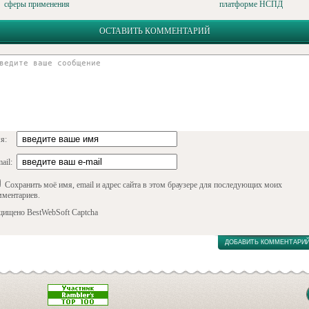
сферы применения
платформе НСПД
ОСТАВИТЬ КОММЕНТАРИЙ
я:
ail:
Сохранить моё имя, email и адрес сайта в этом браузере для последующих моих
мментариев.
щищено BestWebSoft Captcha