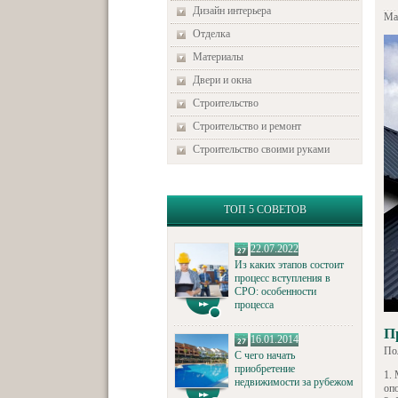
Дизайн интерьера
Ма
Отделка
Материалы
Двери и окна
Строительство
Строительство и ремонт
Строительство своими руками
ТОП 5 СОВЕТОВ
22.07.2022
Из каких этапов состоит
процесс вступления в
СРО: особенности
процесса
П
16.01.2014
По
С чего начать
приобретение
недвижимости за рубежом
оп