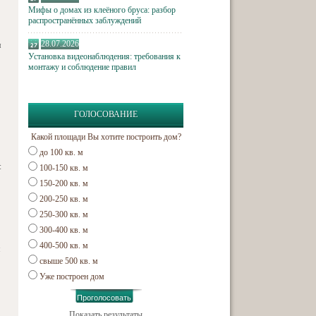
Мифы о домах из клеёного бруса: разбор
распространённых заблуждений
28.07.2026
м
Установка видеонаблюдения: требования к
монтажу и соблюдение правил
ГОЛОСОВАНИЕ
Какой площади Вы хотите построить дом?
до 100 кв. м
:
100-150 кв. м
150-200 кв. м
200-250 кв. м
250-300 кв. м
300-400 кв. м
400-500 кв. м
я
свыше 500 кв. м
Уже построен дом
Показать результаты