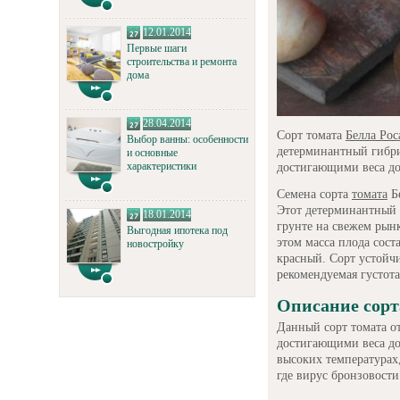
12.01.2014
Первые шаги
строительства и ремонта
дома
28.04.2014
Сорт томата
Белла Роса
Выбор ванны: особенности
детерминантный гибр
и основные
характеристики
достигающими веса до
Семена сорта
томата
Бе
Этот детерминантный 
18.01.2014
грунте на свежем рынк
Выгодная ипотека под
этом масса плода сост
новостройку
красный. Сорт устойчи
рекомендуемая густота
Описание сорт
Данный сорт томата о
достигающими веса до
высоких температурах,
где вирус бронзовости