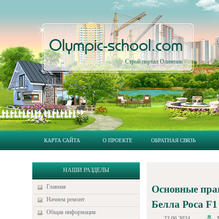
Olympic-school.com
Строй портал Олимпик
КАРТА САЙТА
О ПРОЕКТЕ
ОБРАТНАЯ СВЯЗЬ
НАШИ РАЗДЕЛЫ
Главная
Основные пра
Начнем ремонт
Белла Роса F1
Общая информация
22.06.2024