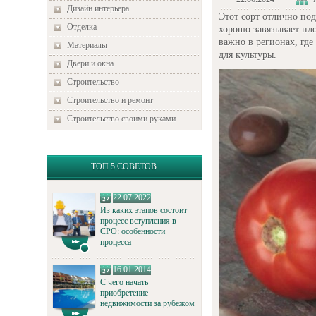
Дизайн интерьера
Этот сорт отлично по
Отделка
хорошо завязывает пл
важно в регионах, где
Материалы
для культуры.
Двери и окна
Строительство
Строительство и ремонт
Строительство своими руками
ТОП 5 СОВЕТОВ
22.07.2022
Из каких этапов состоит
процесс вступления в
СРО: особенности
процесса
16.01.2014
С чего начать
приобретение
недвижимости за рубежом