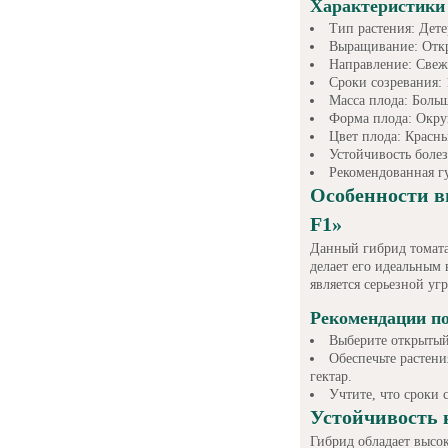
Характеристики 
Тип растения: Дет
Выращивание: Отк
Направление: Све
Сроки созревания: 
Масса плода: Боль
Форма плода: Окру
Цвет плода: Красн
Устойчивость боле
Рекомендованная гу
Особенности в
F1»
Данный гибрид томата
делает его идеальным 
является серьезной уг
Рекомендации п
Выберите открытый 
Обеспечьте растен
гектар.
Учтите, что сроки 
Устойчивость 
Гибрид обладает высок