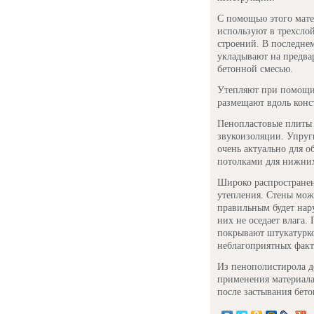
С помощью этого мате
используют в трехсло
строений. В последне
укладывают на предва
бетонной смесью.
Утепляют при помощи 
размещают вдоль конс
Пенопластовые плиты
звукоизоляции. Упруг
очень актуально для о
потолками для нижни
Широко распространен
утепления. Стены можн
правильным будет нар
них не оседает влага
покрывают штукатурко
неблагоприятных факт
Из пенополистирола д
применения материала
после застывания бето