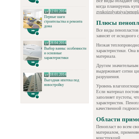
Все виды обладают оп
когда планируешь куп
12.01.2014
zvukoizolyatsiya/penopl
Первые шаги
строительства и ремонта
Плюсы пенопл
дома
Все виды пенопластов
зависят от исходного 
28.04.2014
Низкая теплопроводно
Выбор ванны: особенности
характеристики. Она 
и основные
материала.
характеристики
Другим значительным 
выдерживает сотни ци
18.01.2014
разрушения.
Выгодная ипотека под
новостройку
Уровень влагопоглоще
Если материал постоян
заполняет пустоты, ч
характеристик. Пенопл
качественной гидроиз
Области приме
Пенопласт во всем св
материалом, применяю
конструкций.