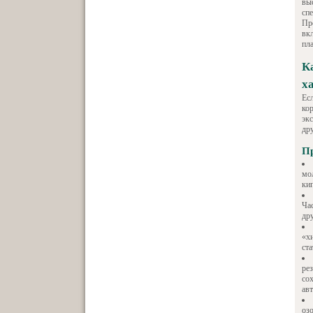
выс
сп
Пр
вк
пла
К
х
Ес
ко
эк
др
Пр
мол
ки
Ча
дру
«х
ст
ре
со
авт
оз