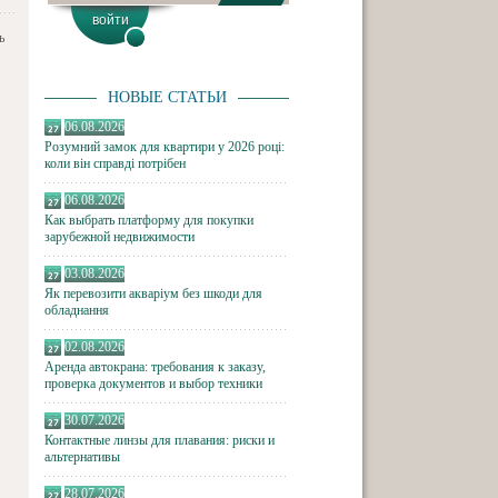
ь
НОВЫЕ СТАТЬИ
06.08.2026
Розумний замок для квартири у 2026 році:
коли він справді потрібен
06.08.2026
Как выбрать платформу для покупки
зарубежной недвижимости
03.08.2026
Як перевозити акваріум без шкоди для
обладнання
02.08.2026
Аренда автокрана: требования к заказу,
проверка документов и выбор техники
30.07.2026
Контактные линзы для плавания: риски и
альтернативы
28.07.2026