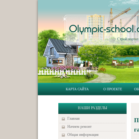
Olympic-school
Строй порта
КАРТА САЙТА
О ПРОЕКТЕ
ОБ
НАШИ РАЗДЕЛЫ
Главная
П
Начнем ремонт
г
Общая информация