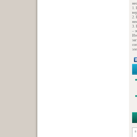
не
вер
не
– 
Ит
заг
со
эл