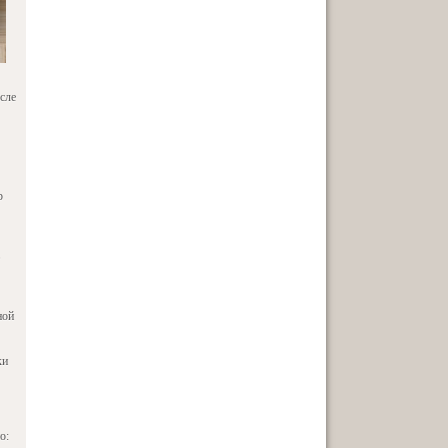
сле
р
ной
ки
о: