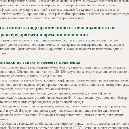
окое напряжение опасно. В таком случае логично искать microwave repair near me и вызв
ециалиста для диагностики магнетрона, вентилятора, проводки и силовых узлов.
офилактика: регулярно протирайте камеру, используйте крышку для разогрева, не
лючайте пустую микроволновку, не перегревайте продукты и следите за чистотой слюдя
стины – это заметно снижает риск запаха гари и искрения.
ак отличить подгорание пищи от неисправности по
арактеру аромата и времени появления
ли правильно определить источник, можно быстро устранить причину: еда требует
рректировки режима и очистки камеры, а подозрение на неисправность – прекращения
сплуатации и диагностики. Ниже – ориентиры, которые помогут не перепутать одно с
угим.
изнаки по запаху и моменту появления
Подгорание пищи: запах «жареного/копчёного», карамелизации, подгоревшего сахара,
ока, жира. Обычно появляется через 30–120 секунд после старта и усиливается вместе с
пением, брызгами, дымком из-под крышки.
Горят остатки в камере (соус, крошки, жир): аромат более «едкий», но всё ещё пищевой.
сто появляется с первых секунд при включении на высокой мощности и повторяется даж
гой едой, особенно если ранее что-то «убежало».
Плавится/тлеет пластик (неподходящая крышка, контейнер, упаковка): запах
имический», сладковато-резкий, «пластмассовый». Может возникнуть внезапно и быстро
ать сильным; иногда сопровождается деформацией посуды.
Неисправность электрики (проводка, контакты, плата): запах «изоляции», «проводов»,
зкий и сухой. Нередко появляется сразу после включения или даже без еды, может
храняться после остановки. Возможны посторонние звуки, мигание света, отключение
омата.
Проблемы с высоковольтной частью/магнетроном: запах «горелого лака/металла», иногд
оном. Часто проявляется в первые секунды или на 10–30-й секунде, может сопровождать