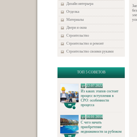
Дизайн интерьера
За
без
Отделка
эл
Материалы
ус
Двери и окна
Строительство
Строительство и ремонт
Строительство своими руками
ТОП 5 СОВЕТОВ
22.07.2022
Из каких этапов состоит
процесс вступления в
СРО: особенности
процесса
16.01.2014
С чего начать
приобретение
недвижимости за рубежом