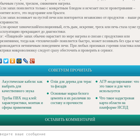
обычным гулом, треском, снижением нагрева.
Если запах появляется только с конкретным блюдом и исчезает после проветривания –
оятнее всего, это подгорание или брызги.
Если запах возникает на пустой печи или повторяется независимо от продуктов – выше р
исправности.
Если аромат химический/изоляционный, есть дым, искрение, треск или печь стала хуже г
эксплуатацию прекращают до диагностики.
ог: «Пищевой» запах обычно нарастает по мере нагрева и связан с продуктами или
рязнениями, тогда как «технический» появляется быстро, может возникать без еды и час
провождается нетипичным поведением печи. При любых признаках горения пластика или
ектрики микроволновку следует сразу обесточить и проверить в сервисе.
СОВЕТУЕМ ПРОЧИТАТЬ
Акустические кабели: как
Олія для дерева для терас
АГР-моделирование: что
выбрать для
та фасадів
это такое и для чего
качественного звука
используется
Основные марки белого
Трубы ПВХ под клей:
цемента и их различия по
Что такое кадастровая
характеристики, монтаж и
составу и прочности
карта области на
сферы применения
платформе НСПД
ОСТАВИТЬ КОММЕНТАРИЙ