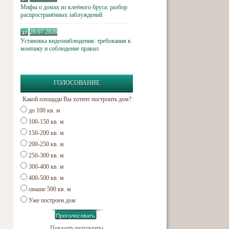
Мифы о домах из клеёного бруса: разбор
распространённых заблуждений
28.07.2026
Установка видеонаблюдения: требования к
монтажу и соблюдение правил
ГОЛОСОВАНИЕ
Какой площади Вы хотите построить дом?
до 100 кв. м
100-150 кв. м
150-200 кв. м
200-250 кв. м
250-300 кв. м
300-400 кв. м
400-500 кв. м
свыше 500 кв. м
Уже построен дом
Показать результаты