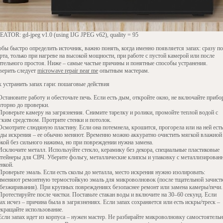
ATOR: gd-jpeg v1.0 (using IJG JPEG v62), quality = 95
бы быстро определить источник, важно понять, когда именно появляется запах: сразу по
рта, только при нагреве на высокой мощности, при работе с пустой камерой или после
ительного простоя. Ниже – самые частые причины и понятные способы устранения.
верить следует
microwave repair near me
опытным мастерам.
к устранить запах гари: пошаговые действия
Остановите работу и обесточьте печь. Если есть дым, откройте окно, не включайте прибо
вторно до проверки.
Проверьте камеру на загрязнения. Снимите тарелку и ролики, промойте теплой водой с
гким средством. Протрите стенки и потолок.
Осмотрите слюдяную пластину. Если она потемнела, крошится, прогорела или на ней есть
еды искрения – ее обычно меняют. Временно можно аккуратно очистить мягкой влажной
бкой без сильного нажима, но при повреждении нужна замена.
Исключите металл. Используйте стекло, керамику без декора, специальные пластиковые
нтейнеры для СВЧ. Уберите фольгу, металлические клипсы и упаковку с металлизирован
енкой.
Проверьте эмаль. Если есть сколы до металла, место искрения нужно изолировать:
именяют ремонтную термостойкую эмаль для микроволновок (после тщательной зачист
обезжиривания). При крупных повреждениях безопаснее ремонт или замена камеры/печи.
Протестируйте после чистки. Поставьте стакан воды и включите на 30–60 секунд. Если
ах исчез – причина была в загрязнениях. Если запах сохраняется или есть искры/треск –
екращайте использование.
Если запах идет из корпуса – нужен мастер. Не разбирайте микроволновку самостоятельн