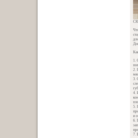
CRE
Что
ста
дл
До
Ка
по
мя
сл
гу
ко
пл
пр
и 
зап
пр