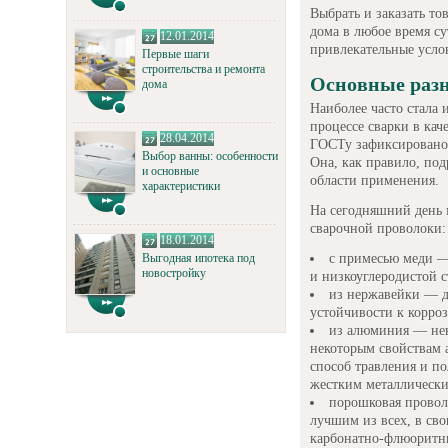
Выбрать и заказать т
дома в любое время с
12.01.2014
привлекательные усло
Первые шаги
строительства и ремонта
Основные раз
дома
Наиболее часто стала 
процессе сварки в кач
28.04.2014
ГОСТу зафиксировано 
Выбор ванны: особенности
Она, как правило, под
и основные
области применения.
характеристики
На сегодняшний день
сварочной проволоки:
18.01.2014
с примесью меди —
Выгодная ипотека под
новостройку
и низкоуглеродистой с
из нержавейки — д
устойчивости к корро
из алюминия — нек
некоторым свойствам 
способ травления и п
жестким металлически
порошковая провол
лучшим из всех, в св
карбонатно-флюоритн