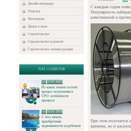
Дизайн интерьера
С каждым годом появл
Отделка
Популярность набираю
качественной и прочн
Материалы
Двери и окна
Строительство
Строительство и ремонт
Строительство своими руками
ТОП 5 СОВЕТОВ
22.07.2022
Из каких этапов состоит
процесс вступления в
СРО: особенности
процесса
16.01.2014
С чего начать
При этом получается з
приобретение
недвижимости за рубежом
времени, но и касател