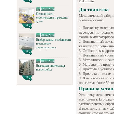
Nurtim.kz
.
Достоинства
12.01.2014
Первые шаги
Металлический сайдин
строительства и ремонта
особенностями:
дома
Поскольку материал
переносит природные 
28.04.2014
скачка температурног
Выбор ванны: особенности
Повышенный показа
и основные
является стопроцентн
характеристики
Стойкость к корроз
Повышенный уровен
Металлический сайд
18.01.2014
Материал не привле
Выгодная ипотека под
Простота в установк
новостройку
Простота в чистке п
Длительность испол
показателя более 50-ти
Правила уста
Установку металлическ
компонента. Его следу
зафиксировать к обреш
Далее, приступая к ра
монтаж уголкового ко