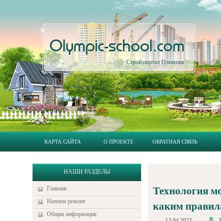
Olympic-school.com
Строй портал Олимпик
КАРТА САЙТА
О ПРОЕКТЕ
ОБРАТНАЯ СВЯЗЬ
НАШИ РАЗДЕЛЫ
Главная
Технология м
Начнем ремонт
каким правил
Общая информация
13.04.2022