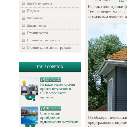
Дизайн интерьера
Нередко для отделки 
Отделка
Тем не менее, материа
актуальным является м
Материалы
Двери и окна
Строительство
Строительство и ремонт
Строительство своими руками
ТОП 5 СОВЕТОВ
22.07.2022
Из каких этапов состоит
процесс вступления в
СРО: особенности
процесса
16.01.2014
С чего начать
Он обладает нескольк
приобретение
недвижимости за рубежом
придерживаясь опреде