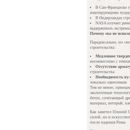
В Сан-Франциско т
имитирующими пуцц
В Нидерландах стр
NASA изучает римс
выдерживать экстрема
Почему мы не исполь
Парадоксально, но «в
строительства:
Медленное тверде
несовместимо с темпа
Отсутствие арма
строительства
Необходимость ву
локально зависимым
Тем не менее, принци
экологичные техноло
бетон, сочетающий д
материал, который, ка
Как заметил Плиний С
силой, но и искусство
после падения Рима.