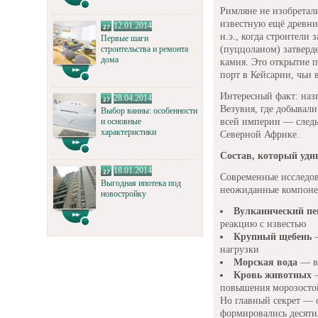
Римляне не изобретал
известную ещё древни
12.01.2014
н.э., когда строители
Первые шаги
(пуццоланом) затверде
строительства и ремонта
дома
камня. Это открытие п
порт в Кейсарии, чьи 
Интересный факт: наз
28.04.2014
Везувия, где добывали
Выбор ванны: особенности
всей империи — следы
и основные
характеристики
Северной Африке.
Состав, который уди
18.01.2014
Современные исследо
Выгодная ипотека под
неожиданные компоне
новостройку
Вулканический пе
реакцию с известью
Крупный щебень
—
нагрузки
Морская вода
— в 
Кровь животных
—
повышения морозосто
Но главный секрет — 
формировались десяти