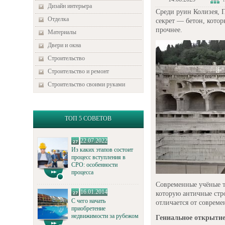
Дизайн интерьера
Среди руин Колизея, 
Отделка
секрет — бетон, котор
прочнее.
Материалы
Двери и окна
Строительство
Строительство и ремонт
Строительство своими руками
ТОП 5 СОВЕТОВ
22.07.2022
Из каких этапов состоит
процесс вступления в
СРО: особенности
процесса
Современные учёные т
16.01.2014
которую античные стр
С чего начать
отличается от совреме
приобретение
недвижимости за рубежом
Гениальное открытие