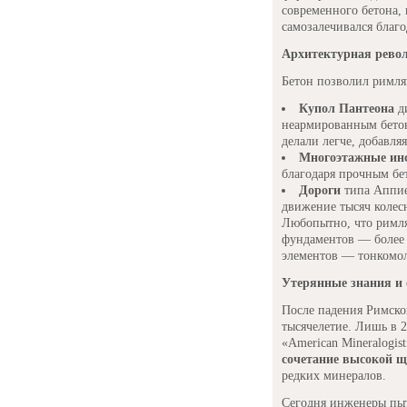
современного бетона,
самозалечивался благ
Архитектурная рево
Бетон позволил римля
Купол Пантеона
д
неармированным бетон
делали легче, добавляя
Многоэтажные ин
благодаря прочным бе
Дороги
типа Аппие
движение тысяч колес
Любопытно, что римля
фундаментов — более 
элементов — тонкомо
Утерянные знания и
После падения Римск
тысячелетие. Лишь в 
«American Mineralogis
сочетание высокой щ
редких минералов.
Сегодня инженеры пыт