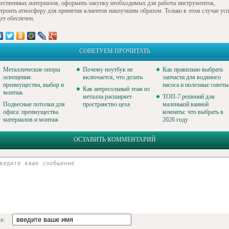
чественных материалов, оформить закупку необходимых для работы инструментов,
строить атмосферу для принятия клиентов наилучшим образом. Только в этом случае ус
ет обеспечен.
СОВЕТУЕМ ПРОЧИТАТЬ
Металлические опоры
Почему ноутбук не
Как правильно выбрать
освещения:
включается, что делать
запчасти для водяного
преимущества, выбор и
насоса и полезные советы
Как антресольный этаж из
монтаж
металла расширяет
ТОП-7 решений для
Подвесные потолки для
пространство цеха
маленькой ванной
офиса: преимущества
комнаты: что выбрать в
материалов и монтаж
2026 году
ОСТАВИТЬ КОММЕНТАРИЙ
я: