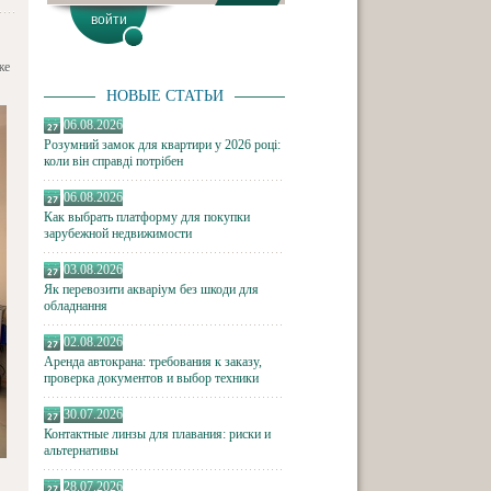
же
НОВЫЕ СТАТЬИ
06.08.2026
Розумний замок для квартири у 2026 році:
коли він справді потрібен
06.08.2026
Как выбрать платформу для покупки
зарубежной недвижимости
03.08.2026
Як перевозити акваріум без шкоди для
обладнання
02.08.2026
Аренда автокрана: требования к заказу,
проверка документов и выбор техники
30.07.2026
Контактные линзы для плавания: риски и
альтернативы
28.07.2026