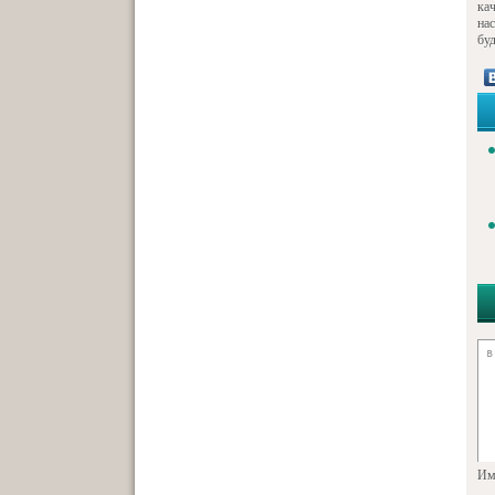
ка
на
буд
Им