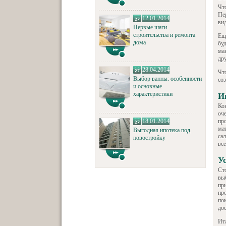
Чт
Пе
12.01.2014
ви
Первые шаги
строительства и ремонта
Ещ
дома
бу
ма
дру
28.04.2014
Что
Выбор ванны: особенности
со
и основные
характеристики
И
Ко
оч
18.01.2014
пр
ма
Выгодная ипотека под
са
новостройку
вс
У
Ст
вы
пр
пр
по
до
Ит