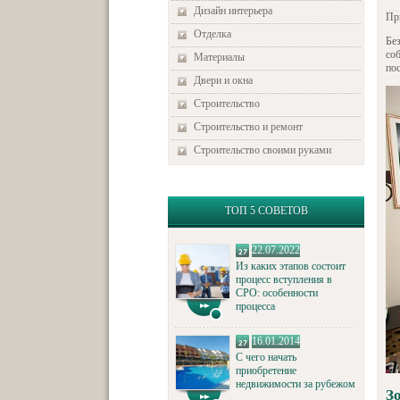
Дизайн интерьера
Пр
Отделка
Бе
со
Материалы
пос
Двери и окна
Строительство
Строительство и ремонт
Строительство своими руками
ТОП 5 СОВЕТОВ
22.07.2022
Из каких этапов состоит
процесс вступления в
СРО: особенности
процесса
16.01.2014
С чего начать
приобретение
недвижимости за рубежом
З