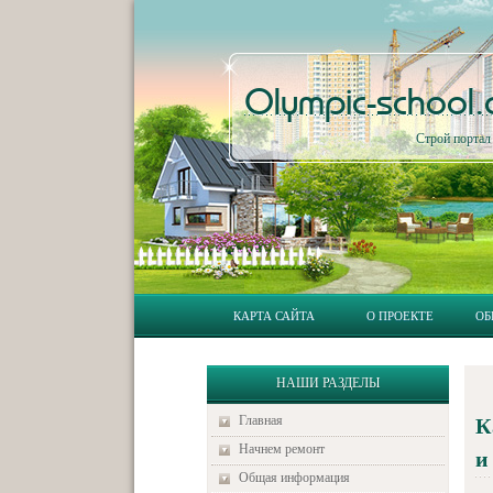
Olympic-school
Строй порта
КАРТА САЙТА
О ПРОЕКТЕ
ОБ
НАШИ РАЗДЕЛЫ
Главная
К
Начнем ремонт
и
Общая информация