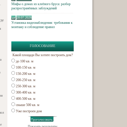
.
Мифы о домах из клеёного бруса: разбор
распространённых заблуждений
28.07.2026
где
Установка видеонаблюдения: требования к
монтажу и соблюдение правил
я
ГОЛОСОВАНИЕ
Какой площади Вы хотите построить дом?
а
до 100 кв. м
100-150 кв. м
в
150-200 кв. м
200-250 кв. м
250-300 кв. м
300-400 кв. м
ри
400-500 кв. м
свыше 500 кв. м
Уже построен дом
пол
ке
Показать результаты