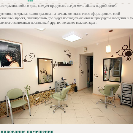
и открытии любого дела, следует продумать все до мельчайших подробностей.
зусловно, открывая салон красоты, на начальном этапе стоит сформировать свой
бственный проект, спланировать, где будут проходить основные процедуры заведения и у
ле этого заниматься постановкой других, не менее важных задач.
онирование помещения