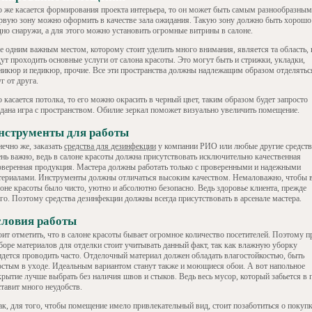
о же касается формирования проекта интерьера, то он может быть самым разнообразным
рвую зону можно оформить в качестве зала ожидания. Такую зону должно быть хорошо
дно снаружи, а для этого можно установить огромные витрины в салоне.
е одним важным местом, которому стоит уделить много внимания, является та область, 
дут проходить основные услуги от салона красоты. Это могут быть и стрижки, укладки,
никюр и педикюр, прочие. Все эти пространства должны надлежащим образом отделятьс
г от друга.
 касается потолка, то его можно окрасить в черный цвет, таким образом будет запросто
здана игра с пространством. Обилие зеркал поможет визуально увеличить помещение.
нструменты для работы
нечно же, заказать
средства для дезинфекции
у компании РИО или любые другие средств
ень важно, ведь в салоне красоты должна присутствовать исключительно качественная
оверенная продукция. Мастера должны работать только с проверенными и надежными
териалами. Инструменты должны отличаться высоким качеством. Немаловажно, чтобы 
лоне красоты было чисто, уютно и абсолютно безопасно. Ведь здоровье клиента, прежде
его. Поэтому средства дезинфекции должны всегда присутствовать в арсенале мастера.
словия работы
оит отметить, что в салоне красоты бывает огромное количество посетителей. Поэтому п
боре материалов для отделки стоит учитывать данный факт, так как влажную уборку
идется проводить часто. Отделочный материал должен обладать влагостойкостью, быть
остым в уходе. Идеальным вариантом станут также и моющиеся обои. А вот напольное
крытие лучше выбрать без наличия швов и стыков. Ведь весь мусор, который забьется в 
ставит много неудобств.
ак, для того, чтобы помещение имело привлекательный вид, стоит позаботиться о покуп