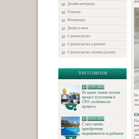
дов
Дизайн интерьера
Отделка
Материалы
Двери и окна
Строительство
Строительство и ремонт
Строительство своими руками
ТОП 5 СОВЕТОВ
22.07.2022
Из каких этапов состоит
Не
процесс вступления в
зас
СРО: особенности
это
процесса
О
16.01.2014
По
С чего начать
мн
приобретение
до
недвижимости за рубежом
ум