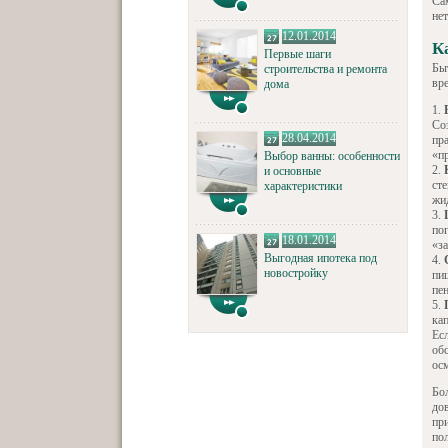
Са
не
12.01.2014
К
Первые шаги
Бы
строительства и ремонта
вр
дома
Со
28.04.2014
пр
«п
Выбор ванны: особенности
и основные
сте
характеристики
жи
по
18.01.2014
«з
Выгодная ипотека под
новостройку
пи
пе
кап
Ес
об
ос
Бо
до
пр
по