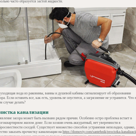
ольно часто образуется застой жидкости.
 уходящая вода из раковины, ванны и душевой кабины сигнализирует об образовании
ора. Если оставить все, как есть, уровень не опустится, а загрязнение не устранится. Что 
м случае делать?
чистка канализации
явление засора может быть вызвано рядом причин. Особенно остро проблема встает в
огоквартирном жилом доме. Если хозяин очень аккуратный, нет уверенности в
бросовестности соседей. Существует множество способов устранения неполадки, однако,
естно заказать прочистку канализации на
https://domoviy.com/santehnik/procistka-kanalizaci