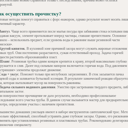
мостоятельно можно справиться только с последствиями, причина может остаться
тронутой.
ак осуществить прочистку?
товые методы помогут справиться с форс-мажором, однако результат может носить лиш
еменный характер.
Вантуз
. Чаще всего применяется после мытья посуды при забивании стока остатками пи
здавая вакуум, элемент проталкивает вперед частицы, ставшие препятствием. Основное
авило – использовать предмет, если уровень воды в раковине выше резиновой части
рисоски».
Крутой кипяток
. В кухонной зоне причиной засора могут служить жировые отложения
нках труб. Они постепенно разрастаются, сужая естественный проход. Задача горячей
дкости растопить образовавшийся пласт.
Шланг
. Резиновая трубка одним концом крепится к крану, второй максимально глубоко
гружается в слив. Далее под сильным напором включается горячая вода. Под давлением
астрявшие» элементы продолжат движение.
Сода + уксус
. Поможет только при неглубоких загрязнениях. В сток засыпается пачка
щевой соды и заливается бутылкой эссенции. В результате химической реакции образуетс
на, которая выталкивает мусор на поверхность раковины.
Подача сильного водяного давления
. Уместно при застревании твердого предмета, ли
итальном застое.
ли поверхностное прочищение не дало результата, необходимо профессиональное
следование всего участка трубы. В данном случае вызывается мастер для предварительн
мотра, определения участка с наличием препятствия.
льшинство домашних умельцев имеют в наборе инструментов сантехнический трос. Мет
вольно эффективный, способный устранить даже глубокие засоры. Однако, его рискованн
именять при установленных резиновых и пластиковых трубах. Рекомендовано делегирова
лномочия специалисту.