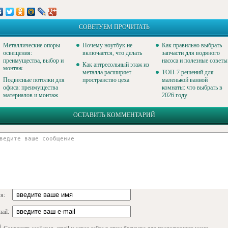
СОВЕТУЕМ ПРОЧИТАТЬ
Металлические опоры
Почему ноутбук не
Как правильно выбрать
освещения:
включается, что делать
запчасти для водяного
преимущества, выбор и
насоса и полезные советы
Как антресольный этаж из
монтаж
металла расширяет
ТОП-7 решений для
Подвесные потолки для
пространство цеха
маленькой ванной
офиса: преимущества
комнаты: что выбрать в
материалов и монтаж
2026 году
ОСТАВИТЬ КОММЕНТАРИЙ
я:
ail: