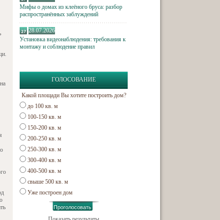
Мифы о домах из клеёного бруса: разбор
распространённых заблуждений
28.07.2026
ь
Установка видеонаблюдения: требования к
монтажу и соблюдение правил
щи.
ГОЛОСОВАНИЕ
 на
Какой площади Вы хотите построить дом?
до 100 кв. м
100-150 кв. м
150-200 кв. м
я
200-250 кв. м
250-300 кв. м
бо
300-400 кв. м
400-500 кв. м
ого
свыше 500 кв. м
од
Уже построен дом
о
ть
Показать результаты