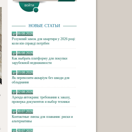
НОВЫЕ СТАТЬИ
06.08.2026
Розумний замок для квартири у 2026 році:
коли він справді потрібен
06.08.2026
Как выбрать платформу для покупки
зарубежной недвижимости
03.08.2026
Як перевозити акваріум без шкоди для
обладнання
02.08.2026
в
Аренда автокрана: требования к заказу,
проверка документов и выбор техники
30.07.2026
Контактные линзы для плавания: риски и
альтернативы
i
.
28.07.2026