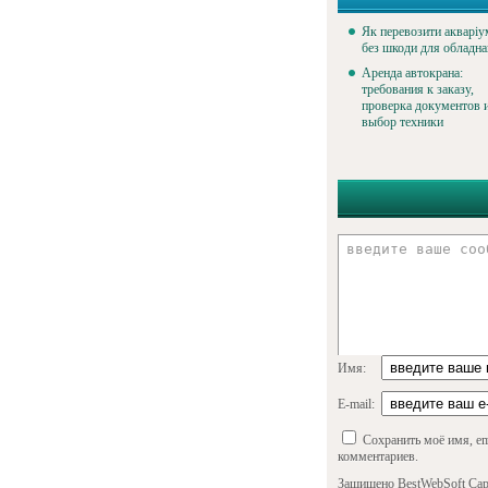
Як перевозити акваріу
без шкоди для обладн
Аренда автокрана:
требования к заказу,
проверка документов 
выбор техники
Имя:
E-mail:
Сохранить моё имя, em
комментариев.
Защищено BestWebSoft Cap