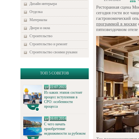
Дизайн интерьера
Ресторанная сцена Мо
Отделка
сегодня гости все ча
гастрономический опы
Материалы
программой в москве
Двери и окна
пятизвездочном отеле R
Строительство
Строительство и ремонт
Строительство своими руками
ТОП 5 СОВЕТОВ
22.07.2022
Из каких этапов состоит
процесс вступления в
СРО: особенности
процесса
16.01.2014
С чего начать
приобретение
недвижимости за рубежом