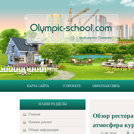
Olympic-school.com
Строй портал Олимпик
КАРТА САЙТА
О ПРОЕКТЕ
ОБРАТНАЯ СВЯЗЬ
НАШИ РАЗДЕЛЫ
Главная
Обзор рестора
Начнем ремонт
атмосфера ку
Общая информация
21.06.2026