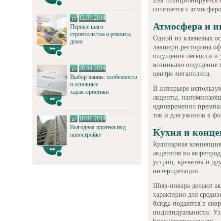
Zea позиционируется 
сочетается с атмосфер
12.01.2014
Атмосфера и и
Первые шаги
строительства и ремонта
Одной из ключевых ос
дома
лакшери рестораны
оф
ощущение легкости и 
возникало ощущение п
28.04.2014
центре мегаполиса.
Выбор ванны: особенности
и основные
В интерьере использу
характеристики
акценты, напоминающи
одновременно премиал
так и для ужинов в фо
18.01.2014
Выгодная ипотека под
Кухня и конц
новостройку
Кулинарная концепция
акцентом на морепрод
устриц, креветок и др
интерпретации.
Шеф-повара делают акц
характерно для среди
блюда подаются в сов
индивидуальности. Уз