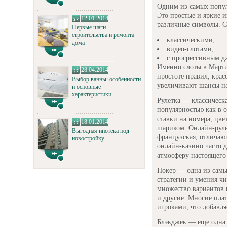
Одним из самых попул
Это простые и яркие 
12.01.2014
различные символы. С
Первые шаги
строительства и ремонта
классическими;
дома
видео-слотами;
с прогрессивным д
Именно слоты в
Март
28.04.2014
простоте правил, кра
Выбор ванны: особенности
увеличивают шансы н
и основные
характеристики
Рулетка — классическа
популярностью как в о
ставки на номера, цве
18.01.2014
шариком. Онлайн-руле
Выгодная ипотека под
французская, отличаю
новостройку
онлайн-казино часто д
атмосферу настоящего
Покер — одна из самы
стратегии и умения чи
множество вариантов 
и другие. Многие пла
игроками, что добавля
Блэкджек — еще одна 