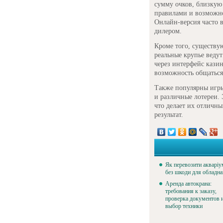
сумму очков, близкую 
правилами и возможно
Онлайн-версия часто 
дилером.
Кроме того, существу
реальные крупье ведут
через интерфейс казин
возможность общаться
Также популярны игры
и различные лотереи. 
что делает их отличны
результат.
Як перевозити акваріу
без шкоди для обладн
Аренда автокрана:
требования к заказу,
проверка документов 
выбор техники