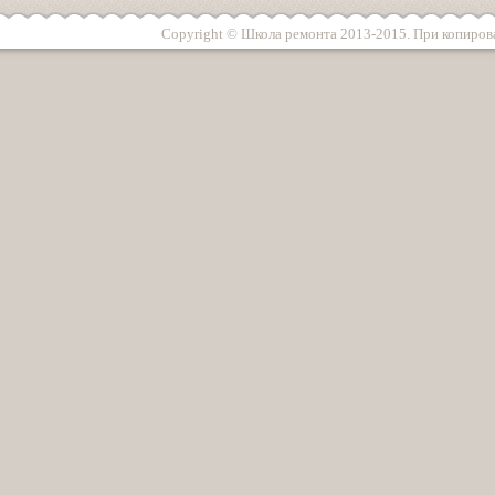
Copyright © Школа ремонта 2013-2015. При копирова