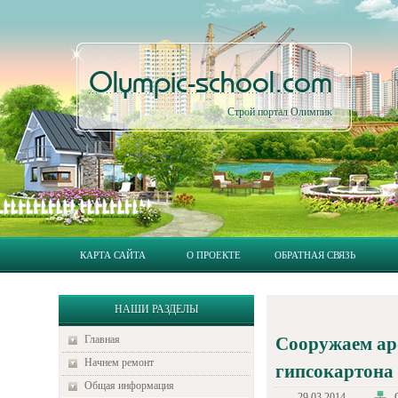
Olympic-school.com
Строй портал Олимпик
КАРТА САЙТА
О ПРОЕКТЕ
ОБРАТНАЯ СВЯЗЬ
НАШИ РАЗДЕЛЫ
Главная
Сооружаем ар
Начнем ремонт
гипсокартона
Общая информация
29.03.2014