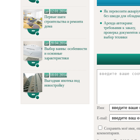
12.01.2014
Як перевозити акваріу
без шкоди для обладн
Первые шаги
строительства и ремонта
Аренда автокрана:
дома
требования к заказу,
проверка документов 
выбор техники
28.04.2014
Выбор ванны: особенности
и основные
характеристики
18.01.2014
Выгодная ипотека под
новостройку
Имя:
E-mail:
Сохранить моё имя, em
комментариев.