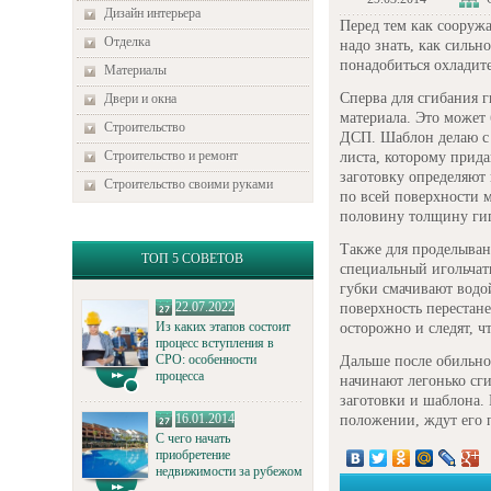
Дизайн интерьера
Перед тем как сооруж
Отделка
надо знать, как сильн
понадобиться охладит
Материалы
Сперва для сгибания 
Двери и окна
материала. Это может 
Строительство
ДСП. Шаблон делаю с
Строительство и ремонт
листа, которому прида
заготовку определяют 
Строительство своими руками
по всей поверхности 
половину толщину гип
Также для проделыва
ТОП 5 СОВЕТОВ
специальный игольчат
губки смачивают водой
22.07.2022
поверхность перестане
Из каких этапов состоит
осторожно и следят, 
процесс вступления в
СРО: особенности
Дальше после обильно
процесса
начинают легонько сг
заготовки и шаблона.
16.01.2014
положении, ждут его 
С чего начать
приобретение
недвижимости за рубежом