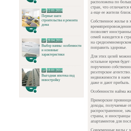
расположена по больше
стран, что отличаетс
12.01.2014
а еще ее жители близ
Первые шаги
строительства и ремонта
Собственное жилье в 
дома
времяпрепровождению 
позволяет иностранны
семей находится в стр
28.04.2014
на средиземноморском
Выбор ванны: особенности
поправить здоровье.
и основные
характеристики
Для этих целей можно 
остальное время будет
поручению собственник
18.01.2014
риэлтерское агентство
Выгодная ипотека под
недвижимости в наем 
новостройку
даже и дают прибыль.
Особенности найма ж
Приморские провинции
доходы, получаемые от
распространенное, за
страны, и иностранцы
апартаментов для пос
Современные вилы с х