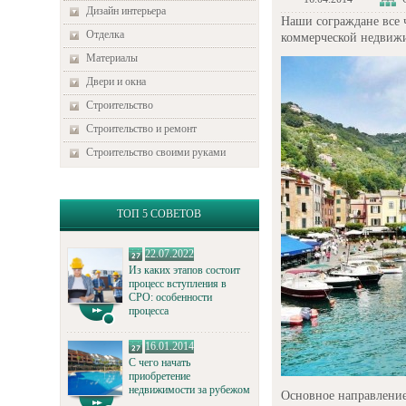
Дизайн интерьера
Наши сограждане все 
Отделка
коммерческой недвижи
Материалы
Двери и окна
Строительство
Строительство и ремонт
Строительство своими руками
ТОП 5 СОВЕТОВ
22.07.2022
Из каких этапов состоит
процесс вступления в
СРО: особенности
процесса
16.01.2014
С чего начать
приобретение
недвижимости за рубежом
Основное направление