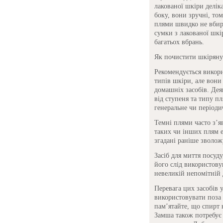
лакованої шкіри делік
боку, вони зручні, то
плями швидко не вбира
сумки з лакованої шк
багатьох вбрань.
Як почистити шкіряну
Рекомендується викори
типів шкіри, але вони
домашніх засобів. Дея
від ступеня та типу пл
генеральне чи період
Темні плями часто з’я
таких чи інших плям е
згадані раніше зволож
Засіб для миття посуду
його слід використов
невеликій непомітній 
Перевага цих засобів 
використовувати поза
пам’ятайте, що спирт 
Замша також потребує 