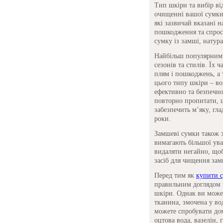
Тип шкіри та вибір ві
очищенні вашої сумки.
які зазвичай вказані 
пошкодження та спрос
сумку із замші, натур
Найбільш популярними 
сезонів та стилів. Їх 
плям і пошкоджень, а 
цього типу шкіри – в
ефективно та безпечн
повторно пропитати, щ
забезпечить м’яку, гл
роки.
Замшеві сумки також з
вимагають більшої ува
видаляти негайно, щоб
засіб для чищення зам
Перед тим як
купити 
правильним доглядом 
шкіри. Однак ви может
тканина, змочена у во
можете спробувати дом
оцтова вода, вазелін, 