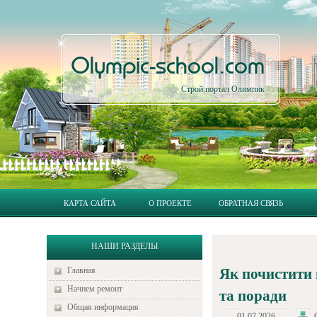
Olympic-school.com
Строй портал Олимпик
КАРТА САЙТА
О ПРОЕКТЕ
ОБРАТНАЯ СВЯЗЬ
НАШИ РАЗДЕЛЫ
Главная
Як почистити 
Начнем ремонт
та поради
Общая информация
01.07.2026