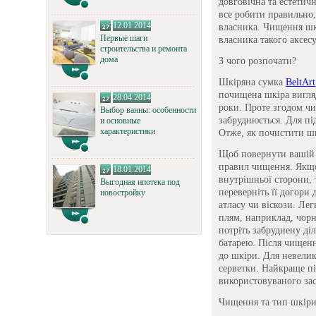
довговічна та естетич
все робити правильно,
12.01.2014
власника. Чищення шкі
Первые шаги
власника такого аксесу
строительства и ремонта
дома
З чого розпочати?
Шкіряна сумка
BeltArt
почищена шкіра вигля
28.04.2014
роки. Проте згодом чи
Выбор ванны: особенности
забруднюється. Для пі
и основные
характеристики
Отже, як почистити ш
Щоб повернути вашій с
правил чищення. Якщо 
18.01.2014
внутрішньої сторони, 
Выгодная ипотека под
переверніть її догори 
новостройку
атласу чи віскози. Ле
плям, наприклад, чорн
потріть забруднену ді
батарею. Після чищенн
до шкіри. Для невели
серветки. Найкраще пі
використовуваного зас
Чищення та тип шкір