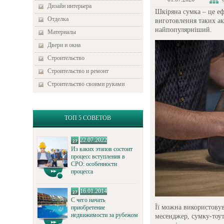
Дизайн интерьера
Шкіряна сумка – це е
Отделка
виготовлення таких ак
найпопулярніший.
Материалы
Двери и окна
Строительство
Строительство и ремонт
Строительство своими руками
ТОП 5 СОВЕТОВ
22.07.2022
Из каких этапов состоит
процесс вступления в
СРО: особенности
процесса
16.01.2014
С чего начать
Її можна використовув
приобретение
недвижимости за рубежом
месенджер, сумку-тоут