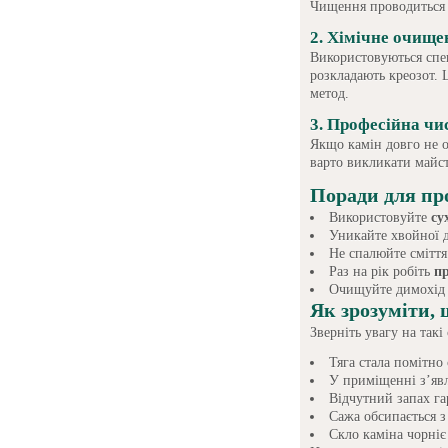
Чищення проводиться з
2. Хімічне очище
Використовуються спец
розкладають креозот. 
метод.
3. Професійна чи
Якщо камін довго не о
варто викликати майст
Поради для пр
Використовуйте
су
Уникайте хвойної д
Не спалюйте сміття
Раз на рік робіть
п
Очищуйте димохід 
Як зрозуміти, 
Зверніть увагу на так
Тяга стала помітно
У приміщенні з’яв
Відчутний запах га
Сажа обсипається з
Скло каміна чорніє