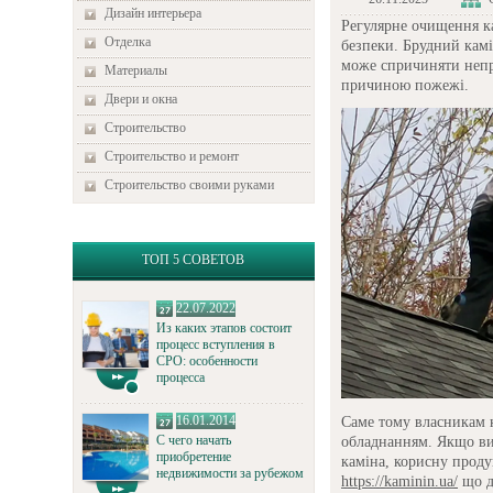
Дизайн интерьера
Регулярне очищення к
Отделка
безпеки. Брудний камі
може спричиняти непр
Материалы
причиною пожежі.
Двери и окна
Строительство
Строительство и ремонт
Строительство своими руками
ТОП 5 СОВЕТОВ
22.07.2022
Из каких этапов состоит
процесс вступления в
СРО: особенности
процесса
16.01.2014
Саме тому власникам к
С чего начать
обладнанням. Якщо ви
приобретение
каміна, корисну проду
недвижимости за рубежом
https://kaminin.ua/
що д