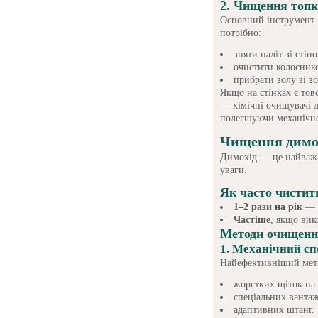
2. Чищення топ
Основний інструмен
потрібно:
зняти наліт зі стін
очистити колоснико
прибрати золу зі з
Якщо на стінках є тов
— хімічні очищувачі д
полегшуючи механічн
Чищення димох
Димохід — це найважл
уваги.
Як часто чистит
1–2 рази на рік
— д
Частіше
, якщо вик
Методи очищенн
1. Механічний сп
Найефективніший мето
жорстких щіток на 
спеціальних вантаж
адаптивних штанг.