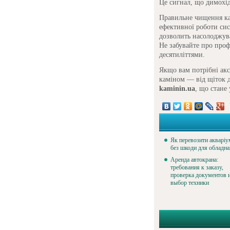
Це сигнал, що димохід
Правильне чищення ка
ефективної роботи сис
дозволить насолоджува
Не забувайте про проф
десятиліттями.
Якщо вам потрібні акс
каміном — від щіток д
kaminin.ua
, що стане
Як перевозити акваріу
без шкоди для обладн
Аренда автокрана:
требования к заказу,
проверка документов 
выбор техники