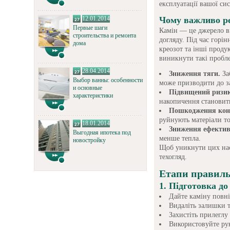
експлуатації вашої си
12.01.2014
Чому важливо ре
Первые шаги
Камін — це джерело ві
строительства и ремонта
догляду. Під час горін
дома
креозот та інші проду
виникнути такі пробл
28.04.2014
Зниження тяги.
За
Выбор ванны: особенности
може призводити до 
и основные
Підвищений ризик
характеристики
накопичення становить
Пошкодження конс
руйнують матеріали то
18.01.2014
Зниження ефектив
Выгодная ипотека под
менше тепла.
новостройку
Щоб уникнути цих нас
техогляд.
Етапи правиль
1. Підготовка д
Дайте каміну повн
Видаліть залишки т
Захистіть прилеглу
Використовуйте рук