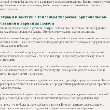
кантной нотки добавьте немного ванильного экстракта или корицы. Важно не перегружат
серт большим количеством сахара, чтобы подчеркнуть естественный вкус творога и
ежести фруктов.
автраки и закуски с топленым творогом: оригинальные
очетания и варианты подачи
бавьте топленый творог в утренний завтрак, сочетая его с ломтиками свежих фруктов,
ких как яблоки, груши или бананы. Это обеспечит сладкий вкус и насыщение.
ешайте топленый творог с медом и орехами, подавайте в качестве полезной закуски или
полнения к чаю. Такой десерт отлично подходит для быстрого перекуса и содержит мног
лезных жиров и белков.
ользуйте топленый творог для приготовления пасты на хлеб или тосты, сочетая его с
окадо, помидорами и зеленью. Это легко и быстро, а вкус получается насыщенным и
игинальным.
я оформления закуски можно подготовить небольшие рулетики из лаваша с внутренним
ем топленого творога, зелени и кусочков огурца. Такие роллы украсят любой стол и
идутся по вкусу детям и взрослым.
спериментируйте с сочетаниями, добавляя свежие ягоды, мёд, корицу или ваниль. Топле
орог хорошо сочетается с кисломолочными продуктами и фруктами, создавая гармоничн
совое сочетание.
я более изысканной подачи подготовьте десертные чаши, выкладывая слоями топленый
орог, мёд и ягодные соусы. Украсьте мятой или цукатами для праздничного вида.
ли ищете что-то более сытное, добавьте в топленый творог немного свежесваренного
сяного каша или мюсли, что сделает завтраки питательными и насыщенными.