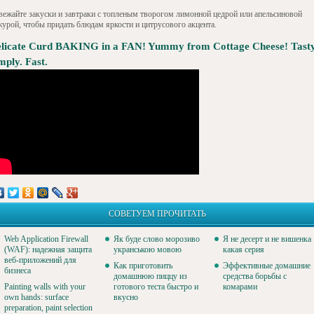
вежайте закуски и завтраки с топленым творогом лимонной цедрой или апельсиновой
журой, чтобы придать блюдам яркости и цитрусового акцента.
licate Curd BAKING in a FAN! Yummy from Cottage Cheese! Tasty
mply. Fast.
СОВЕТУЕМ ПРОЧИТАТЬ
Web Application Firewall
Як буде слово морозиво
Я не десерт и не вишенка
(WAF): надежная защита
укранською мовою
какая серия
веб-приложений для
Как приготовить
Эффективные домашние
бизнеса
домашнюю пиццу из
средства борьбы с
Painting walls with your
готового теста быстро и
комарами
own hands: surface
вкусно
preparation, paint selection