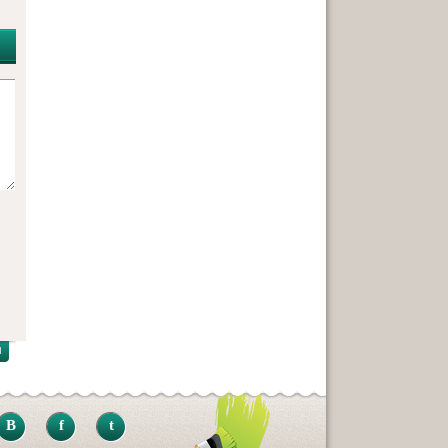
B
f
t