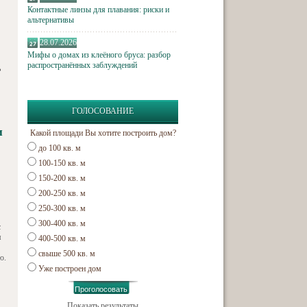
Контактные линзы для плавания: риски и
альтернативы
28.07.2026
Мифы о домах из клеёного бруса: разбор
распространённых заблуждений
ь
ГОЛОСОВАНИЕ
и
Какой площади Вы хотите построить дом?
до 100 кв. м
100-150 кв. м
150-200 кв. м
200-250 кв. м
250-300 кв. м
300-400 кв. м
с
м
400-500 кв. м
свыше 500 кв. м
ю.
Уже построен дом
Показать результаты