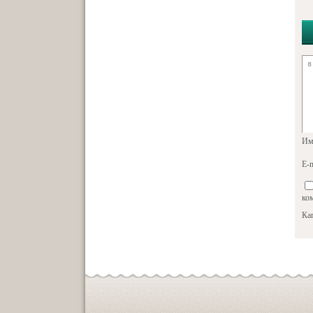
Им
E-m
ко
Кап