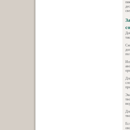
пи
де
св
З
с
До
та
См
до
по
Исп
ав
ор
Дл
сло
пр
Эк
тв
вку
Дл
тв
Ес
ов