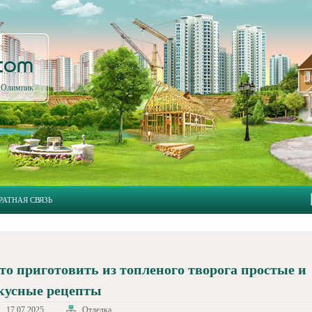
.com
л Олимпик
РАТНАЯ СВЯЗЬ
то приготовить из топленого творога простые и
кусные рецепты
17.07.2025
Отделка