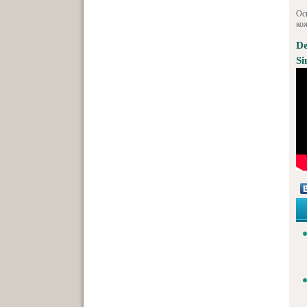
Ос
ко
De
Si