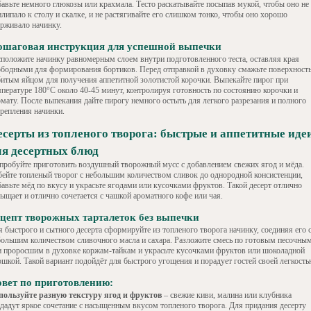
бавьте немного глюкозы или крахмала. Тесто раскатывайте посыпав мукой, чтобы оно не
липало к столу и скалке, и не растягивайте его слишком тонко, чтобы оно хорошо
ерживало начинку.
ошаговая инструкция для успешной выпечки
сположите начинку равномерным слоем внутри подготовленного теста, оставляя края
ободными для формирования бортиков. Перед отправкой в духовку смажьте поверхност
битым яйцом для получения аппетитной золотистой корочки. Выпекайте пирог при
мпературе 180°C около 40-45 минут, контролируя готовность по состоянию корочки и
омату. После выпекания дайте пирогу немного остыть для легкого разрезания и полного
крепления начинки.
есерты из топленого творога: быстрые и аппетитные иде
ля десертных блюд
пробуйте приготовить воздушный творожный мусс с добавлением свежих ягод и мёда.
бейте топленый творог с небольшим количеством сливок до однородной консистенции,
бавьте мёд по вкусу и украсьте ягодами или кусочками фруктов. Такой десерт отлично
сыщает и отлично сочетается с чашкой ароматного кофе или чая.
цепт творожных тарталеток без выпечки
я быстрого и сытного десерта сформируйте из топленого творога начинку, соединяя его 
большим количеством сливочного масла и сахара. Разложите смесь по готовым песочны
и проросшим в духовке коржам-тайкам и украсьте кусочками фруктов или шоколадной
ошкой. Такой вариант подойдёт для быстрого угощения и порадует гостей своей легкость
вет по приготовлению:
пользуйте разную текстуру ягод и фруктов
– свежие киви, малина или клубника
здадут яркое сочетание с насыщенным вкусом топленого творога. Для придания десерту