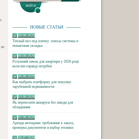
о
НОВЫЕ СТАТЬИ
08.08.2026
Теплый пол под плитку: плюсы системы и
пошаговая укладка
 не
06.08.2026
Розумний замок для квартири у 2026 році:
коли він справді потрібен
06.08.2026
Как выбрать платформу для покупки
зарубежной недвижимости
03.08.2026
Як перевозити акваріум без шкоди для
обладнання
02.08.2026
Аренда автокрана: требования к заказу,
проверка документов и выбор техники
30.07.2026