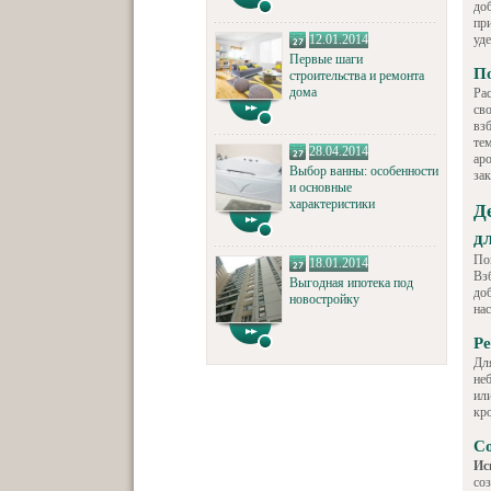
до
при
12.01.2014
уд
Первые шаги
П
строительства и ремонта
дома
Ра
св
вз
те
28.04.2014
ар
Выбор ванны: особенности
за
и основные
характеристики
Д
д
По
18.01.2014
Вз
Выгодная ипотека под
до
новостройку
на
Ре
Дл
не
ил
кр
Со
Ис
со