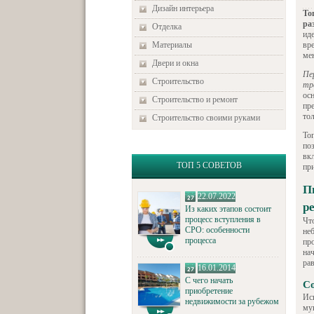
Дизайн интерьера
То
ра
Отделка
ид
Материалы
вр
ме
Двери и окна
Пе
Строительство
тр
ос
Строительство и ремонт
пр
тол
Строительство своими руками
То
по
вк
ТОП 5 СОВЕТОВ
пр
П
22.07.2022
р
Из каких этапов состоит
процесс вступления в
Чт
СРО: особенности
не
процесса
пр
на
ра
16.01.2014
С чего начать
Со
приобретение
Ис
недвижимости за рубежом
му