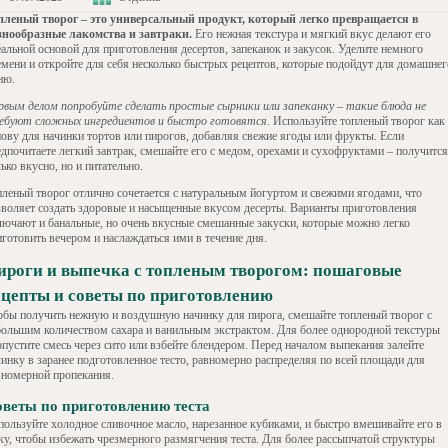
пленый творог – это универсальный продукт, который легко превращается в
знообразные лакомства и завтраки.
Его нежная текстура и мягкий вкус делают его
еальной основой для приготовления десертов, запеканок и закусок. Уделите немного
емени и откройте для себя несколько быстрых рецептов, которые подойдут для домашнег
ню.
рвым делом попробуйте сделать простые сырники или запеканку – такие блюда не
ебуют сложных ингредиентов и быстро готовятся.
Используйте топленый творог как
нову для начинки тортов или пирогов, добавляя свежие ягоды или фрукты. Если
едпочитаете легкий завтрак, смешайте его с медом, орехами и сухофруктами – получится
ько вкусно, но и питательно.
пленый творог отлично сочетается с натуральным йогуртом и свежими ягодами, что
зволяет создать здоровые и насыщенные вкусом десерты. Варианты приготовления
лючают и банальные, но очень вкусные смешанные закуски, которые можно легко
иготовить вечером и наслаждаться ими в течение дня.
ироги и выпечка с топленым творогом: пошаговые
ецепты и советы по приготовлению
обы получить нежную и воздушную начинку для пирога, смешайте топленый творог с
большим количеством сахара и ванильным экстрактом. Для более однородной текстуры
опустите смесь через сито или взбейте блендером. Перед началом выпекания залейте
чинку в заранее подготовленное тесто, равномерно распределяя по всей площади для
вномерной пропекания.
веты по приготовлению теста
пользуйте холодное сливочное масло, нарезанное кубиками, и быстро вмешивайте его в
ку, чтобы избежать чрезмерного размягчения теста. Для более рассыпчатой структуры