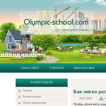
Olympic-school.com
Строй портал Олимпик
КАРТА САЙТА
О ПРОЕКТЕ
ОБРАТНАЯ СВЯЗЬ
НАШИ РАЗДЕЛЫ
Главная
Как мягко рас
Начнем ремонт
18.07.2025
Общая информация
Чтобы облегчить над