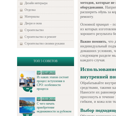
методов, которые не
Дизайн интерьера
оборудования.
Наприм
Отделка
расширить обувь за ко
ремонту.
Материалы
Двери и окна
Основной принцип
– по
из которых изготовле
Строительство
хорошего результата б
Строительство и ремонт
Важно помнить
, что
Строительство своими руками
индивидуальный подхо
домашних условиях, ч
следующем разделе мы
каждого случая.
ТОП 5 СОВЕТОВ
Использование
22.07.2022
внутренней по
Из каких этапов состоит
процесс вступления в
Обрабатывайте внутр
СРО: особенности
средствами, такими к
процесса
Нанесите их равномер
просохнуть в течение 
16.01.2014
гибким, и кожа или тк
С чего начать
приобретение
Выбор подходяще
недвижимости за рубежом