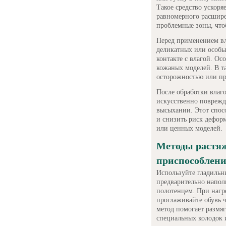
Такое средство ускоря
равномерного расширен
проблемные зоны, что
Перед применением вл
деликатных или особы
контакте с влагой. Ос
кожаных моделей. В т
осторожностью или пр
После обработки влаг
искусственно поврежд
высыхании. Этот спос
и снизить риск дефор
или ценных моделей.
Методы растя
приспособлени
Используйте гладильни
предварительно напо
полотенцем. При нагр
проглаживайте обувь ч
метод помогает размя
специальных колодок 