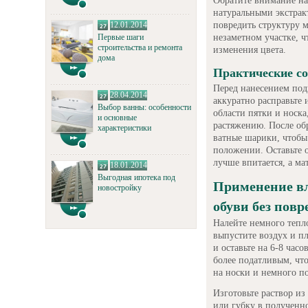
Обратите внимание на 
натуральными экстра
повредить структуру м
12.01.2014
незаметном участке, 
Первые шаги
строительства и ремонта
изменения цвета.
дома
Практические с
Перед нанесением подг
28.04.2014
аккуратно расправьте 
Выбор ванны: особенности
области пятки и носка
и основные
растяжению. После об
характеристики
ватные шарики, чтобы
положении. Оставьте о
лучше впитается, а ма
18.01.2014
Выгодная ипотека под
Применение в
новостройку
обуви без пов
Налейте немного тепл
выпустите воздух и пл
и оставьте на 6-8 часо
более податливым, что
на носки и немного п
Изготовьте раствор из
или губку в полученн