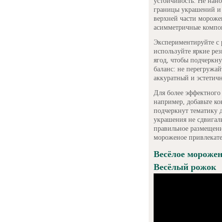
устойчивость. Не нано
границы украшений и 
верхней части мороже
асимметричные компо
Экспериментируйте с 
используйте яркие ре
ягод, чтобы подчеркн
баланс: не перегружай
аккуратный и эстетич
Для более эффектного
например, добавьте к
подчеркнут тематику д
украшения не сдвигали
правильное размещение
мороженое привлекат
Весёлое морожен
Весёлый рожок