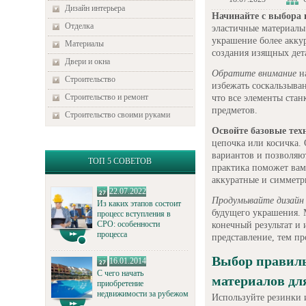
Дизайн интерьера
Начинайте с выбора
Отделка
эластичные материалы 
украшение более акку
Материалы
создания изящных дета
Двери и окна
Обратите внимание
на
Строительство
избежать соскальзыван
Строительство и ремонт
что все элементы стан
предметов.
Строительство своими руками
Освойте базовые тех
цепочка или косичка.
вариантов и позволяют
ТОП 5 СОВЕТОВ
практика поможет вам
аккуратные и симмет
22.07.2022
Продумывайте дизайн 
Из каких этапов состоит
будущего украшения. 
процесс вступления в
СРО: особенности
конечный результат и 
процесса
представление, тем пр
Выбор правиль
16.01.2014
С чего начать
материалов дл
приобретение
недвижимости за рубежом
Используйте резинки и