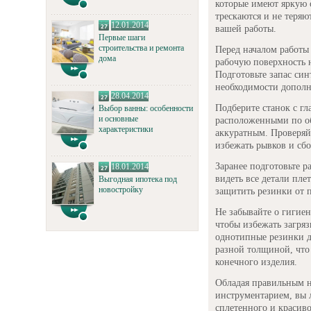
которые имеют яркую 
трескаются и не теряю
12.01.2014
вашей работы.
Первые шаги
строительства и ремонта
Перед началом работы 
дома
рабочую поверхность 
Подготовьте запас син
необходимости дополн
28.04.2014
Подберите станок с г
Выбор ванны: особенности
и основные
расположенными по об
характеристики
аккуратным. Проверяй
избежать рывков и сбо
Заранее подготовьте р
18.01.2014
видеть все детали пле
Выгодная ипотека под
новостройку
защитить резинки от 
Не забывайте о гигиен
чтобы избежать загря
однотипные резинки д
разной толщиной, что
конечного изделия.
Обладая правильным 
инструментарием, вы л
сплетенного и красив