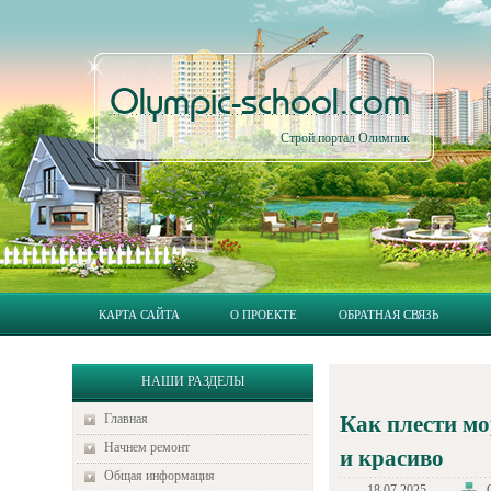
Olympic-school.com
Строй портал Олимпик
КАРТА САЙТА
О ПРОЕКТЕ
ОБРАТНАЯ СВЯЗЬ
НАШИ РАЗДЕЛЫ
Главная
Как плести мо
Начнем ремонт
и красиво
Общая информация
18.07.2025