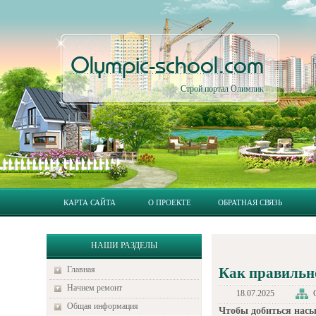
Olympic-school.com
Строй портал Олимпик
КАРТА САЙТА
О ПРОЕКТЕ
ОБРАТНАЯ СВЯЗЬ
НАШИ РАЗДЕЛЫ
Главная
Как правильно
Начнем ремонт
18.07.2025
Общая информация
Чтобы добиться насы