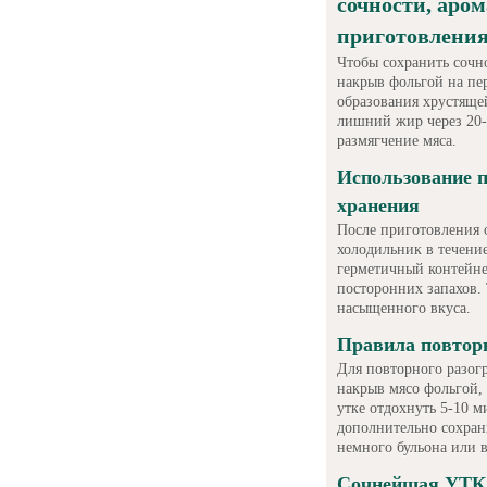
сочности, аром
приготовлени
Чтобы сохранить сочно
накрыв фольгой на пер
образования хрустящей
лишний жир через 20-
размягчение мяса.
Использование 
хранения
После приготовления о
холодильник в течение
герметичный контейне
посторонних запахов. 
насыщенного вкуса.
Правила повторн
Для повторного разогр
накрыв мясо фольгой, 
утке отдохнуть 5-10 м
дополнительно сохрани
немного бульона или 
Сочнейшая УТК