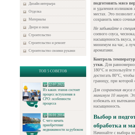
подготовить мясо пе
Дизайн интерьера
и удаления излишков 
Отделка
местах. Это позволит
сохранить мясо сочным
Материалы
Двери и окна
Не забывайте о специя
соевого соуса, чеснок
Строительство
насыщенность вкуса, н
Строительство и ремонт
минимум на час, а лу
ароматами.
Строительство своими руками
Контроль температу
утки.
Для равномерной
180°C и используйте 
ТОП 5 СОВЕТОВ
достигать 80°C, чтоб
границу, при которой 
22.07.2022
Для сохранения вкуса 
Из каких этапов состоит
процесс вступления в
минимум 10 минут.
Эт
СРО: особенности
избежать их вытекания
процесса
насыщенность.
16.01.2014
Выбор и подго
С чего начать
обработка и м
приобретение
недвижимости за рубежом
Начинайте с выбора хо