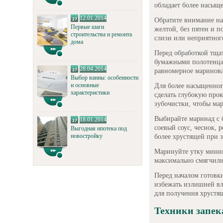
обладает более насыщ
12.01.2014
Обратите внимание на
Первые шаги
желтой, без пятен и п
строительства и ремонта
слизи или неприятного
дома
Перед обработкой тща
бумажными полотенца
28.04.2014
равномерное маринов
Выбор ванны: особенности
и основные
Для более насыщенног
характеристики
сделать глубокую про
зубочистки, чтобы ма
Выбирайте маринад с 
18.01.2014
соевый соус, чеснок, 
Выгодная ипотека под
новостройку
более хрустящей при 
Маринуйте утку миним
максимально смягчили
Перед началом готовк
избежать излишней вл
для получения хрустя
Техники запек