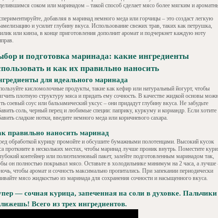
делившимся соком или маринадом – такой способ сделает мясо более мягким и ароматн
спериментируйте, добавляя в маринад немного меда или горчицы – это создаст легкую
рамелизацию и усилит глубину вкуса. Использование свежих трав, таких как петрушка,
зилик или кинза, в конце приготовления дополнит аромат и подчеркнет каждую ноту
иправ.
ыбор и подготовка маринада: какие ингредиенты
спользовать и как их правильно наносить
гредиенты для идеального маринада
пользуйте кисломолочные продукты, такие как кефир или натуральный йогурт, чтобы
ягчить плотную структуру мяса и придать ему сочность. В качестве жидкой основы мож
ть соевый соус или бальзамический уксус – они придадут глубину вкуса. Не забудьте
бавить соль, черный перец и любимые специи: паприку, куркуму и кориандр. Если хотите
авить сладкие нотки, введите немного меда или коричневого сахара.
к правильно наносить маринад
ред обработкой курицу промойте и обсушите бумажными полотенцами. Высокий кусок
са проткните в нескольких местах, чтобы маринад лучше проник внутрь. Поместите кур
глубокий контейнер или полиэтиленовый пакет, залейте подготовленным маринадом так,
обы он полностью покрывал мясо. Оставьте в холодильнике минимум на 2 часа, а лучше 
 ночь, чтобы аромат и сочность максимально пропитались. При запекании периодически
ливайте мясо жидкостью из маринада для сохранения сочности и насыщенного вкуса.
пер — сочная курица, запеченная на соли в духовке. Пальчики
лижешь! Всего из трех ингредиентов.