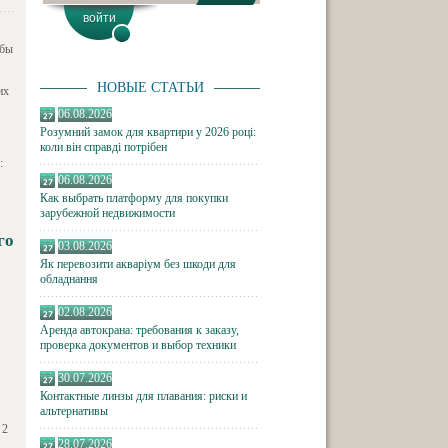
обы
НОВЫЕ СТАТЬИ
их
06.08.2026
Розумний замок для квартири у 2026 році:
коли він справді потрібен
:
06.08.2026
Как выбрать платформу для покупки
зарубежной недвижимости
го
03.08.2026
Як перевозити акваріум без шкоди для
обладнання
02.08.2026
Аренда автокрана: требования к заказу,
проверка документов и выбор техники
30.07.2026
Контактные линзы для плавания: риски и
альтернативы
 2
28.07.2026