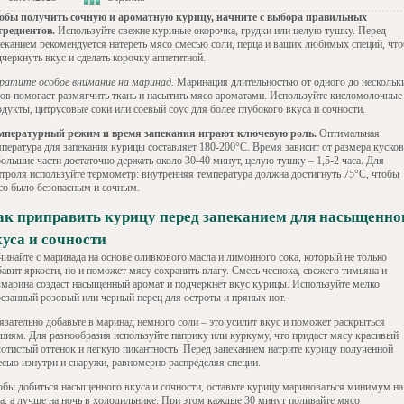
обы получить сочную и ароматную курицу, начните с выбора правильных
гредиентов.
Используйте свежие куриные окорочка, грудки или целую тушку. Перед
пеканием рекомендуется натереть мясо смесью соли, перца и ваших любимых специй, чт
черкнуть вкус и сделать корочку аппетитной.
ратите особое внимание на маринад.
Маринация длительностью от одного до нескольк
сов помогает размягчить ткань и насытить мясо ароматами. Используйте кисломолочные
дукты, цитрусовые соки или соевый соус для более глубокого вкуса и сочности.
мпературный режим и время запекания играют ключевую роль.
Оптимальная
мпература для запекания курицы составляет 180-200°C. Время зависит от размера кусков
ольшие части достаточно держать около 30-40 минут, целую тушку – 1,5-2 часа. Для
нтроля используйте термометр: внутренняя температура должна достигнуть 75°C, чтобы
со было безопасным и сочным.
ак приправить курицу перед запеканием для насыщенно
куса и сочности
чинайте с маринада на основе оливкового масла и лимонного сока, который не только
авит яркости, но и поможет мясу сохранить влагу. Смесь чеснока, свежего тимьяна и
змарина создаст насыщенный аромат и подчеркнет вкус курицы. Используйте мелко
резанный розовый или черный перец для остроты и пряных нот.
язательно добавьте в маринад немного соли – это усилит вкус и поможет раскрыться
ециям. Для разнообразия используйте паприку или куркуму, что придаст мясу красивый
лотистый оттенок и легкую пикантность. Перед запеканием натрите курицу полученной
есью изнутри и снаружи, равномерно распределяя специи.
обы добиться насыщенного вкуса и сочности, оставьте курицу мариноваться минимум на
са, а лучше на ночь в холодильнике. При этом каждые 30 минут поливайте мясо