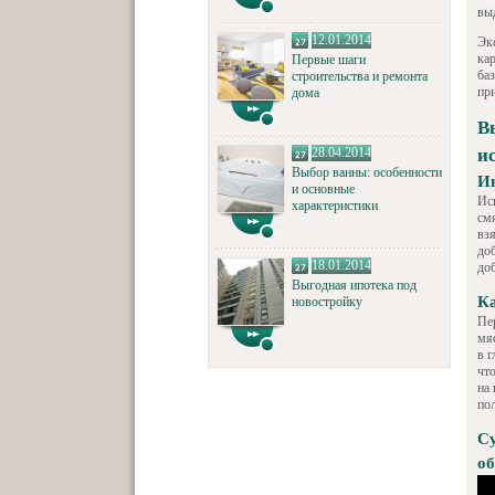
вы
12.01.2014
Эк
ка
Первые шаги
ба
строительства и ремонта
пр
дома
В
28.04.2014
и
Выбор ванны: особенности
Ин
и основные
Ис
характеристики
см
взя
до
18.01.2014
доб
Выгодная ипотека под
Ка
новостройку
Пе
мя
в 
чт
на
по
Су
об