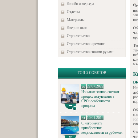
Дизайн интерьера
Чт
ин
Отделка
за
Материалы
под
Двери и окна
Об
ча
Строительство
про
Строительство и ремонт
Те
те
Строительство своими руками
неб
ко
мя
ТОП 5 СОВЕТОВ
К
в
22.07.2022
На
Из каких этапов состоит
доб
процесс вступления в
ро
СРО: особенности
на
процесса
Об
сп
16.01.2014
зо
С чего начать
см
приобретение
Чт
недвижимости за рубежом
ча