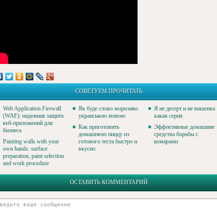
СОВЕТУЕМ ПРОЧИТАТЬ
Web Application Firewall
Як буде слово морозиво
Я не десерт и не вишенка
(WAF): надежная защита
укранською мовою
какая серия
веб-приложений для
Как приготовить
Эффективные домашние
бизнеса
домашнюю пиццу из
средства борьбы с
Painting walls with your
готового теста быстро и
комарами
own hands: surface
вкусно
preparation, paint selection
and work procedure
ОСТАВИТЬ КОММЕНТАРИЙ