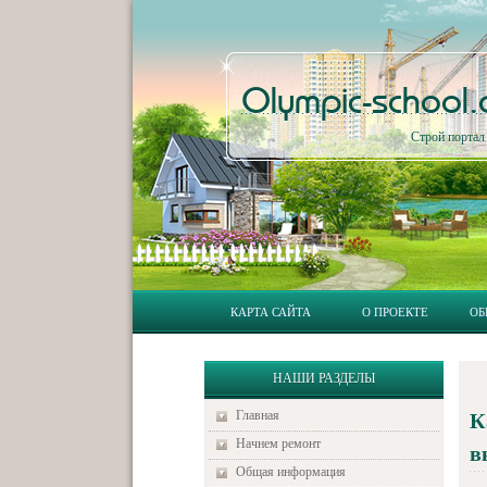
Olympic-school
Строй порта
КАРТА САЙТА
О ПРОЕКТЕ
ОБ
НАШИ РАЗДЕЛЫ
Главная
К
Начнем ремонт
в
Общая информация