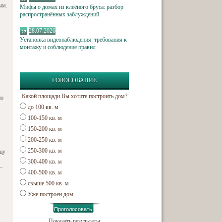
ым.
Мифы о домах из клеёного бруса: разбор
распространённых заблуждений
28.07.2026
Установка видеонаблюдения: требования к
монтажу и соблюдение правил
ГОЛОСОВАНИЕ
Какой площади Вы хотите построить дом?
но
до 100 кв. м
100-150 кв. м
150-200 кв. м
200-250 кв. м
250-300 кв. м
ицу
300-400 кв. м
–
400-500 кв. м
свыше 500 кв. м
Уже построен дом
Показать результаты