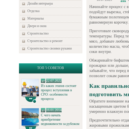
Дизайн интерьера
Начинайте процесс с 
Отделка
подойдут вырезка, сте
бумажным полотенцем
Материалы
равномерную корочку.
Двери и окна
Приготовьте сковороду
Строительство
температуры. Перед т
Строительство и ремонт
мясо, добавьте любим
количество масла, что
Строительство своими руками
соки внутри.
Обжаривайте бифштекс
прожарки или дольше,
ТОП 5 СОВЕТОВ
забывайте, что перед 
позволит сокам равном
22.07.2022
Как правильно
Из каких этапов состоит
процесс вступления в
подготовить м
СРО: особенности
процесса
Обратите внимание на 
насыщенным цветом бе
16.01.2014
умеренно влажную пов
С чего начать
приобретение
Предпочтительно отда
недвижимости за рубежом
жировыми прожилками