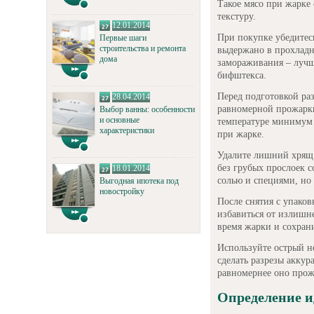
Такое мясо при жарке
текстуру.
12.01.2014
При покупке убедитес
Первые шаги
строительства и ремонта
выдержано в прохладн
дома
замораживания – лучш
бифштекса.
Перед подготовкой ра
28.04.2014
равномерной прожарки
Выбор ванны: особенности
и основные
температуре минимум 
характеристики
при жарке.
Удалите лишний хрящ 
без грубых прослоек 
18.01.2014
солью и специями, но 
Выгодная ипотека под
новостройку
После снятия с упако
избавиться от излишне
время жарки и сохрани
Используйте острый но
сделать разрезы акку
равномернее оно прож
Определение и