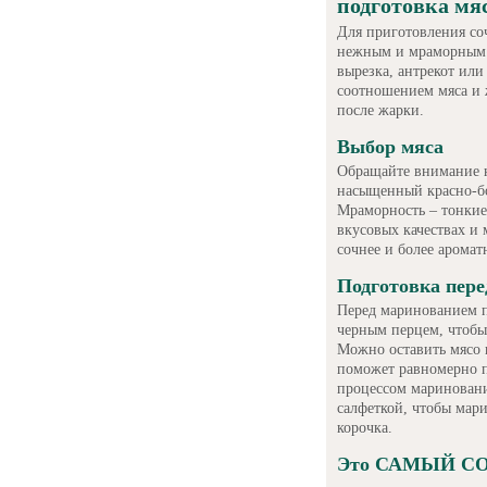
подготовка мя
Для приготовления со
нежным и мраморным 
вырезка, антрекот ил
соотношением мяса и 
после жарки.
Выбор мяса
Обращайте внимание н
насыщенный красно-бо
Мраморность – тонкие
вкусовых качествах и
сочнее и более арома
Подготовка пер
Перед маринованием п
черным перцем, чтобы
Можно оставить мясо 
поможет равномерно п
процессом мариновани
салфеткой, чтобы мари
корочка.
Это САМЫЙ СО