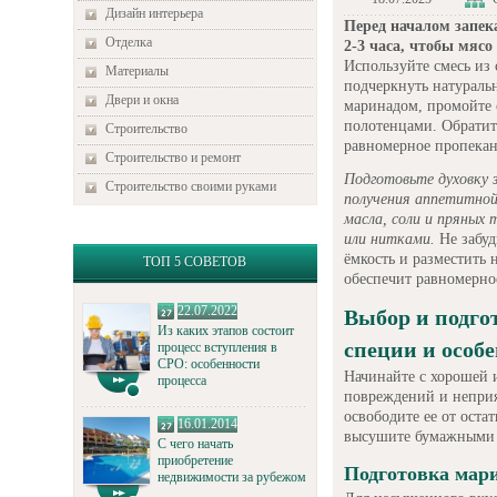
Дизайн интерьера
Перед началом запек
Отделка
2-3 часа, чтобы мяс
Используйте смесь из 
Материалы
подчеркнуть натураль
Двери и окна
маринадом, промойте 
полотенцами. Обратит
Строительство
равномерное пропекан
Строительство и ремонт
Подготовьте духовку з
Строительство своими руками
получения аппетитной
масла, соли и пряных
или нитками.
Не забуд
ёмкость и разместить 
ТОП 5 СОВЕТОВ
обеспечит равномерно
22.07.2022
Выбор и подго
Из каких этапов состоит
специи и особ
процесс вступления в
СРО: особенности
Начинайте с хорошей и
процесса
повреждений и неприя
освободите ее от оста
16.01.2014
высушите бумажными п
С чего начать
приобретение
Подготовка мари
недвижимости за рубежом