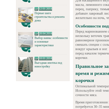
Для насыщенного вкус
масла, лимонного сока
12.01.2014
перец, паприку, тимь
Первые шаги
добавьте лавровый лис
строительства и ремонта
желательно на ночь, ч
дома
Особенности по
Перед маринованием сд
28.04.2014
нескольку веточек тр
Выбор ванны: особенности
равномерное проникно
и основные
смешать специи с соль
характеристики
вокруг крыльев и ног.
перед началом термич
корочки.
18.01.2014
Выгодная ипотека под
Правильное за
новостройку
время и режим
корочки
Оптимальной температ
Используйте этой тем
сочности мяса.
Время приготовления 
потребуется 30–35 мин