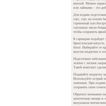
кинзой. Можно украс
или лаймами – это доб
Для подачи подготовь
соус, соус на основе 
горчичный или йогурто
соусниках около блюда
чтобы сохранить ярки
К гарнирам подойдет 
брюссельская капуста
батат. Выбирайте те 
вкусом индоутки и со
Подготовьте небольши
зелени с легким запр
Такой комплект сдела
Подавайте индоутку ц
Используйте острый н
ломтиков. При подачи 
сохранять свою сочнос
Обратите внимание на 
аппетитные овощи и з
визуальное впечатлен