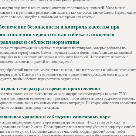
я подачи отделите мясо от костей, очистите от оставшихся примесей. Мясо можно
пользовать в различных рецептах или подавать как самостоятельное блюдо. Перед подаче
расьте зеленью и подайте с любимыми гарнирами или соусами.
беспечение безопасности и контроль качества при
риготовлении черепахи: как избежать пищевого
травления и соблюсти нормативы
оверяйте происхождение черепахи у надежных поставщиков, которые работают по
теринарным сертификатам. Свежая черепаха должна иметь чистый или слегка влажный
цирь без пятен, неприятного запаха и признаков болезней. Не покупайте животное с
изнаками затхлости, опухолей или повреждений.
ред обработкой тщательно мойте руки с мылом, а все инструменты и рабочая поверхност
зинфицируйте. Используйте отдельные ножи и разделочные доски для мяса и других
одуктов, чтобы избежать перекрестного загрязнения.
нтроль температуры и времени приготовления
еспечьте полноценное прогревание мяса до внутренней температуры не менее 75°C.
пользуйте пищевой термометр для проверки, чтобы избежать риска сохранения опасных
кроорганизмов, таких как сальмонелла или клостридии. Не сокращайте время обработки
обы не оставить часть продукта сырым.
авильное хранение и соблюдение санитарных норм
е сырые ингредиенты храните при температуре не выше +4°C, а готовое блюдо – в
лодильнике не более 2 часов. После приготовления черепаху уберите в закрытую емкость
шьте в те же сутки. Постоянно следите за чистотой посуды и рабочей зоны, чтобы