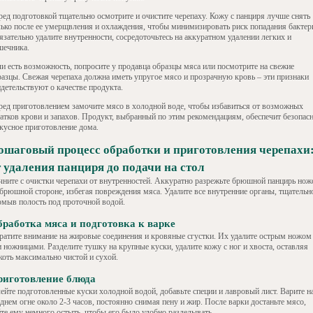
ред подготовкой тщательно осмотрите и очистите черепаху. Кожу с панциря лучше снять
лько после ее умерщвления и охлаждения, чтобы минимизировать риск попадания бактер
язательно удалите внутренности, сосредоточьтесь на аккуратном удалении легких и
шечника.
ли есть возможность, попросите у продавца образцы мяса или посмотрите на свежие
разцы. Свежая черепаха должна иметь упругое мясо и прозрачную кровь – эти признаки
детельствуют о качестве продукта.
ред приготовлением замочите мясо в холодной воде, чтобы избавиться от возможных
татков крови и запахов. Продукт, выбранный по этим рекомендациям, обеспечит безопас
вкусное приготовление дома.
ошаговый процесс обработки и приготовления черепахи
т удаления панциря до подачи на стол
чните с очистки черепахи от внутренностей. Аккуратно разрежьте брюшной панцирь но
 брюшной стороне, избегая повреждения мяса. Удалите все внутренние органы, тщательн
омыв полость под проточной водой.
работка мяса и подготовка к варке
ратите внимание на жировые соединения и кровяные сгустки. Их удалите острым ножом
 ножницами. Разделите тушку на крупные куски, удалите кожу с ног и хвоста, оставляя
коть максимально чистой и сухой.
риготовление блюда
лейте подготовленные куски холодной водой, добавьте специи и лавровый лист. Варите н
днем огне около 2-3 часов, постоянно снимая пену и жир. После варки достаньте мясо,
йте ему немного остыть, чтобы его было удобно разделывать.