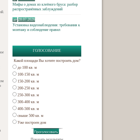
Мифы о домах из клеёного бруса: разбор
распространённых заблуждений
ий.
28.07.2026
Установка видеонаблюдения: требования к
монтажу и соблюдение правил
ГОЛОСОВАНИЕ
ное
Какой площади Вы хотите построить дом?
:
до 100 кв. м
100-150 кв. м
жом
150-200 кв. м
о
200-250 кв. м
250-300 кв. м
300-400 кв. м
400-500 кв. м
свыше 500 кв. м
Уже построен дом
а
Показать результаты