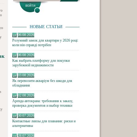
го
но
НОВЫЕ СТАТЬИ
со
06.08.2026
у
Розумний замок для квартири у 2026 році:
коли він справді потрібен
06.08.2026
ак
Как выбрать платформу для покупки
зарубежной недвижимости
03.08.2026
Як перевозити акваріум без шкоди для
обладнання
в
02.08.2026
Аренда автокрана: требования к заказу,
проверка документов и выбор техники
ку
30.07.2026
Контактные линзы для плавания: риски и
альтернативы
28.07.2026