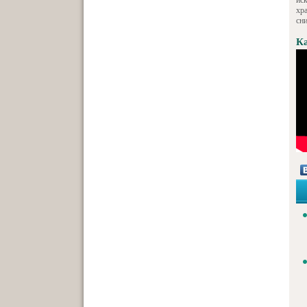
ис
хр
сн
Ка