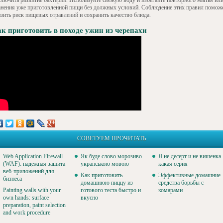
ключить развитие бактерий. Используйте свежую воду и избегайте повторного мытья ил
анения уже приготовленной пищи без должных условий. Соблюдение этих правил помож
изить риск пищевых отравлений и сохранить качество блюда.
к приготовить в походе ужин из черепахи
СОВЕТУЕМ ПРОЧИТАТЬ
Web Application Firewall
Як буде слово морозиво
Я не десерт и не вишенка
(WAF): надежная защита
укранською мовою
какая серия
веб-приложений для
Как приготовить
Эффективные домашние
бизнеса
домашнюю пиццу из
средства борьбы с
Painting walls with your
готового теста быстро и
комарами
own hands: surface
вкусно
preparation, paint selection
and work procedure