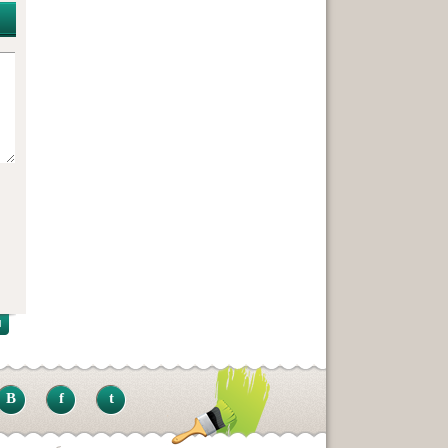
B
f
t