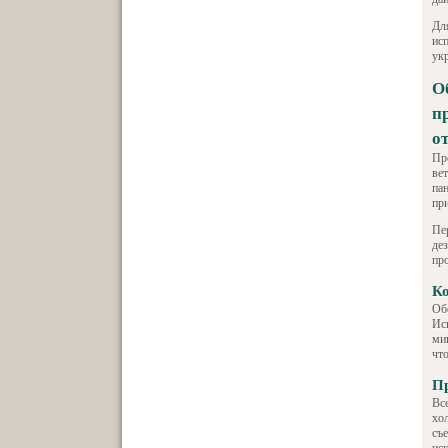
Дл
ис
ук
О
п
о
Пр
ве
пан
пр
Пе
де
пр
Ко
Об
Ис
ми
чт
Пр
Вс
хо
съе