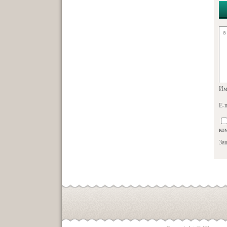
Им
E-m
ко
За