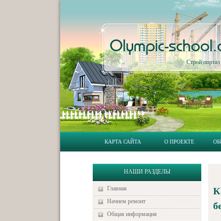
Olympic-school
Строй порта
КАРТА САЙТА
О ПРОЕКТЕ
ОБ
НАШИ РАЗДЕЛЫ
Главная
К
Начнем ремонт
б
Общая информация