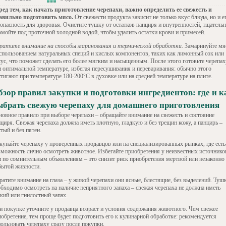
ред тем, как начать приготовление черепахи, важно определить ее свежесть и
авильно подготовить мясо.
От свежести продукта зависит не только вкус блюда, но и е
зопасность для здоровья. Очистите тушку от остатков панциря и внутренностей, тщатель
омойте под проточной холодной водой, чтобы удалить остатки крови и примесей.
ратите внимание на способы маринования и термической обработки.
Замаринуйте мя
использованием натуральных специй и кислых компонентов, таких как лимонный сок или
сус, что поможет сделать его более мягким и насыщенным. После этого готовьте черепах
и оптимальной температуре, избегая пересушивания и переваривания: обычно этого
тигают при температуре 180-200°C в духовке или на средней температуре на плите.
бзор правил закупки и подготовки ингредиентов: где и к
ыбрать свежую черепаху для домашнего приготовления
новное правило при выборе черепахи – обращайте внимание на свежесть и состояние
нциря. Свежая черепаха должна иметь плотную, гладкую и без трещин кожу, а панцирь –
тый и без пятен.
купайте черепаху у проверенных продавцов или на специализированных рынках, где есть
зможность лично осмотреть животное. Избегайте приобретения у неизвестных источнико
и по сомнительным объявлениям – это снизит риск приобретения мертвой или незаконно
бытой живности.
ратите внимание на глаза – у живой черепахи они ясные, блестящие, без выделений. Туш
обходимо осмотреть на наличие неприятного запаха – свежая черепаха не должна иметь
зкий или гнилостный запах.
и покупке уточните у продавца возраст и условия содержания животного. Чем свежее
иобретение, тем проще будет подготовить его к кулинарной обработке: рекомендуется
ользовать черепаху сразу после покупки.