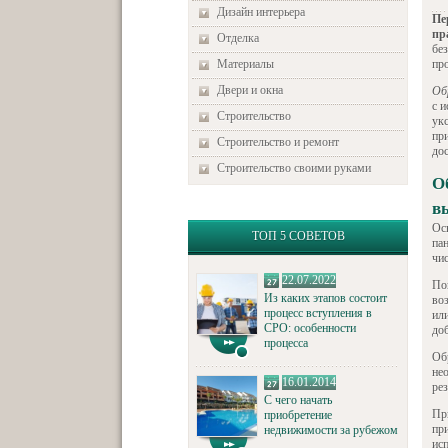
Дизайн интерьера
Пе
пр
Отделка
бе
Материалы
пр
Двери и окна
Об
с 
Строительство
ук
пр
Строительство и ремонт
дос
Строительство своими руками
О
в
Ос
ТОП 5 СОВЕТОВ
па
чис
22.07.2022
По
Из каких этапов состоит
во
процесс вступления в
ил
СРО: особенности
до
процесса
Об
не
16.01.2014
ре
С чего начать
Пр
приобретение
пр
недвижимости за рубежом
исп