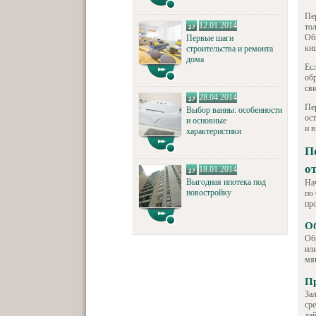
Пе
12.01.2014
то
Об
Первые шаги
ки
строительства и ремонта
дома
Ес
об
сви
28.04.2014
Пе
Выбор ванны: особенности
ос
и основные
и 
характеристики
П
о
18.01.2014
Выгодная ипотека под
На
новостройку
по
пр
Об
Об
или
мя
П
За
сре
да