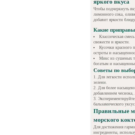
яркого вкуса
Чтобы подчеркнуть вку
лимонного сока, оливк
добавит яркости блюду
Какие приправы 
Классическая смесь
свежести и яркости.
Кусочки красного 
остроты и насыщеннос
Микс из сушеных тр
богатым и насыщенны
Советы по выбор
Для легкости испол
зелени.
Для более насыщенн
добавлением чеснока, 
Экспериментируйте 
бальзамического уксус
Правильные м
морского кокт
Для достижения гармо
ингредиенты, использ