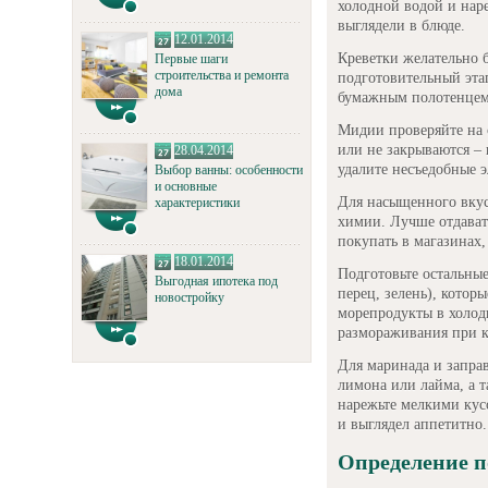
холодной водой и нар
выглядели в блюде.
12.01.2014
Креветки желательно 
Первые шаги
строительства и ремонта
подготовительный эта
дома
бумажным полотенцем
Мидии проверяйте на 
или не закрываются –
28.04.2014
удалите несъедобные 
Выбор ванны: особенности
и основные
Для насыщенного вкус
характеристики
химии. Лучше отдава
покупать в магазинах
18.01.2014
Подготовьте остальны
Выгодная ипотека под
перец, зелень), кото
новостройку
морепродукты в холод
размораживания при к
Для маринада и заправ
лимона или лайма, а т
нарежьте мелкими кус
и выглядел аппетитно.
Определение п