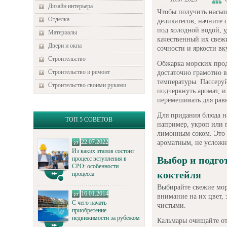
Дизайн интерьера
Чтобы получить насыщ
Отделка
деликатесов, начните
под холодной водой, у
Материалы
качественный их свеж
Двери и окна
сочности и яркости вк
Строительство
Обжарка морских прод
Строительство и ремонт
достаточно грамотно в
температуры. Пассеруй
Строительство своими руками
подчеркнуть аромат, и
перемешивать для рав
Для придания блюда н
ТОП 5 СОВЕТОВ
например, укроп или п
лимонным соком. Это 
22.07.2022
ароматным, не усложн
Из каких этапов состоит
Выбор и подго
процесс вступления в
СРО: особенности
коктейля
процесса
Выбирайте свежие мор
16.01.2014
внимание на их цвет,
С чего начать
чистыми.
приобретение
недвижимости за рубежом
Кальмары очищайте от