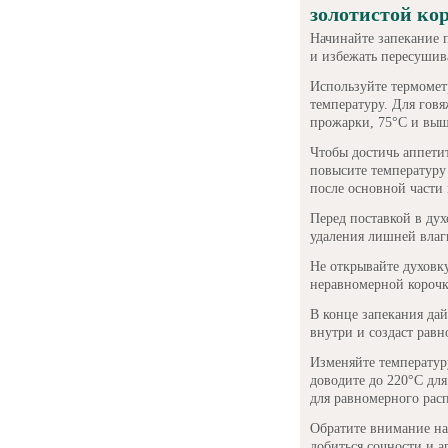
золотистой ко
Начинайте запекание 
и избежать пересушив
Используйте термомет
температуру. Для гов
прожарки, 75°C и выш
Чтобы достичь аппети
повысите температуру
после основной части
Перед поставкой в ду
удаления лишней влаг
Не открывайте духовк
неравномерной корочки
В конце запекания дай
внутри и создаст рав
Изменяйте температуру
доводите до 220°C дл
для равномерного расп
Обратите внимание на
добиться сочности и а