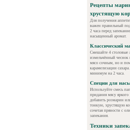
Рецепты марин
хрустящую ко
Для получения аппети
важен правильный под
2 часа перед запекани
насыщенный аромат.
Классический ма
Смешайте 4 столовые л
измельчённый чеснок 
мясо сочным, но и по
карамелизации сахара.
минимум на 2 часа.
Специи для насы
Используйте смесь па
придания мясу яркого 
добавить розмарин или
тонкую, хрустящую ко
сочетая пряности с о
запекания.
Техники запек