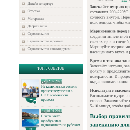
Дизайн интерьера
Запекайте нутрию пр
Отделка
составляет 200–220°C.
сочность внутри. Пер
Материалы
полотенцем, чтобы жи
Двери и окна
Маринование перед 
Строительство
создании аппетитной к
Строительство и ремонт
свежих трав и специй
Маринуйте нутрию мин
Строительство своими руками
насыщенного вкуса и 
Время и техника зап
Запекайте нутрию, зав
ТОП 5 СОВЕТОВ
фольгу и продолжайте
поверхности. В проце
22.07.2022
выделившимся соком, 
Из каких этапов состоит
Используйте высоки
процесс вступления в
СРО: особенности
Расположите нутрию в
процесса
сторон. Заканчивайте
5–10 минут, чтобы доб
16.01.2014
Выбор правиль
С чего начать
приобретение
запеканию для
недвижимости за рубежом