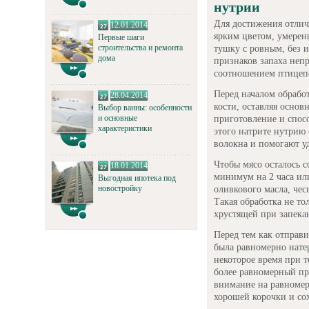
нутрии
Для достижения отлич
12.01.2014
ярким цветом, умерен
Первые шаги
строительства и ремонта
тушку с ровным, без 
дома
признаков запаха неп
соотношением птицеп
Перед началом обрабо
28.04.2014
кости, оставляя осно
Выбор ванны: особенности
и основные
приготовление и спос
характеристики
этого натрите нутрию
волокна и помогают уд
Чтобы мясо осталось с
18.01.2014
минимум на 2 часа или
Выгодная ипотека под
новостройку
оливкового масла, чес
Такая обработка не то
хрустящей при запека
Перед тем как отправи
была равномерно нате
некоторое время при т
более равномерный пр
внимание на равномер
хорошей корочки и со