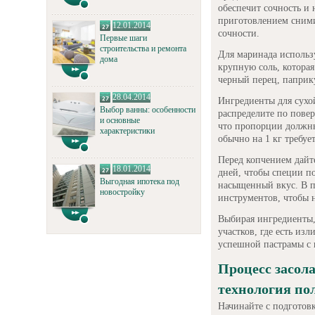
обеспечит сочность и
приготовлением сними
12.01.2014
сочности.
Первые шаги
строительства и ремонта
Для маринада использ
дома
крупную соль, которая
черный перец, паприку
28.04.2014
Ингредиенты для сухой
Выбор ванны: особенности
распределите по повер
и основные
что пропорции должны
характеристики
обычно на 1 кг требует
Перед копчением дайт
18.01.2014
дней, чтобы специи п
Выгодная ипотека под
насыщенный вкус. В п
новостройку
инструментов, чтобы н
Выбирая ингредиенты,
участков, где есть из
успешной пастрамы с 
Процесс засол
технология по
Начинайте с подготовк