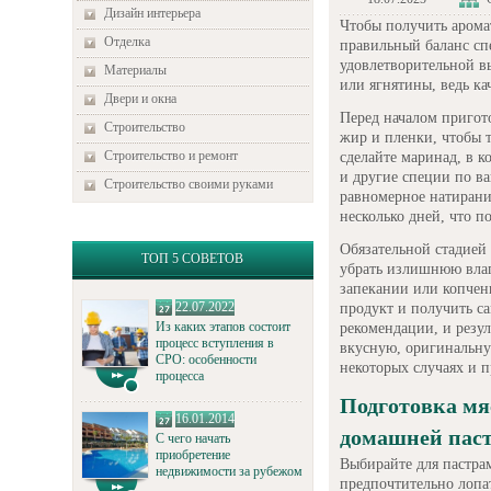
Дизайн интерьера
Чтобы получить арома
Отделка
правильный баланс сп
удовлетворительной в
Материалы
или ягнятины, ведь ка
Двери и окна
Перед началом пригот
Строительство
жир и пленки, чтобы 
Строительство и ремонт
сделайте маринад, в к
и другие специи по ва
Строительство своими руками
равномерное натирани
несколько дней, что 
Обязательной стадией
ТОП 5 СОВЕТОВ
убрать излишнюю влаг
запекании или копчен
22.07.2022
продукт и получить с
Из каких этапов состоит
рекомендации, и резул
процесс вступления в
вкусную, оригинальну
СРО: особенности
некоторых случаях и п
процесса
Подготовка мя
16.01.2014
домашней пас
С чего начать
приобретение
Выбирайте для пастра
недвижимости за рубежом
предпочтительно лопа