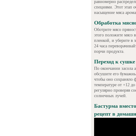
равномерно распредели
специями. Этот этап 
насыщение мяса арома
Обработка мясно
Оботрите мясо пряност
этого положите мясо 
пленкой, и уберите в 
24 часа переворачивай
порчи продукта.
Переход к сушк
По окончании засола а
обсушите его бумажны
чтобы оно сохраняло ф
температуре от +12 до
регулярно проверяя с
солнечных лучей.
Бастурма вместо
рецепт в домашн