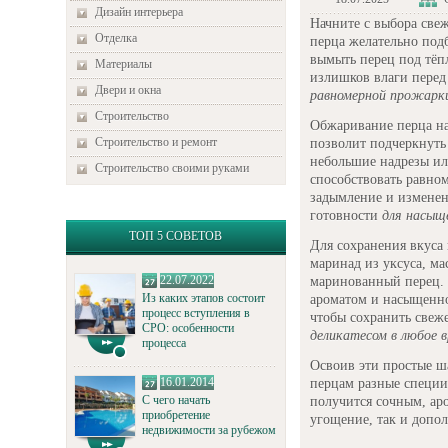
Дизайн интерьера
Начните с выбора све
Отделка
перца желательно под
вымыть перец под тёп
Материалы
излишков влаги пере
Двери и окна
равномерной прожарк
Строительство
Обжаривание перца на
Строительство и ремонт
позволит подчеркнуть
небольшие надрезы ил
Строительство своими руками
способствовать равно
задымление и изменен
готовности
для насыщ
ТОП 5 СОВЕТОВ
Для сохранения вкуса
маринад из уксуса, ма
22.07.2022
маринованный перец. 
Из каких этапов состоит
ароматом и насыщенно
процесс вступления в
чтобы сохранить свеже
СРО: особенности
деликатесом в любое 
процесса
Освоив эти простые ша
16.01.2014
перцам разные специи
С чего начать
получится сочным, ар
приобретение
угощение, так и допо
недвижимости за рубежом