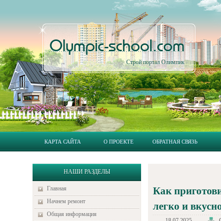
Olympic-school.com
Строй портал Олимпик
КАРТА САЙТА
О ПРОЕКТЕ
ОБРАТНАЯ СВЯЗЬ
НАШИ РАЗДЕЛЫ
Главная
Как приготови
Начнем ремонт
легко и вкусн
Общая информация
18.07.2025