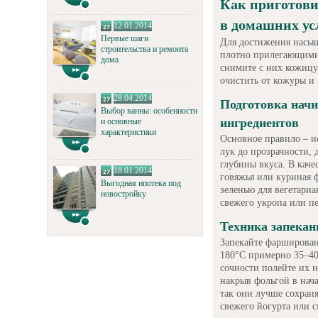
Как приготов
в домашних ус
12.01.2014
Первые шаги
Для достижения насыщ
строительства и ремонта
плотно прилегающими
дома
снимите с них кожицу,
очистить от кожуры и 
28.04.2014
Подготовка начи
Выбор ванны: особенности
ингредиентов
и основные
характеристики
Основное правило – и
лук до прозрачности, 
глубины вкуса. В каче
18.01.2014
говяжья или куриная 
Выгодная ипотека под
зеленью для вегетариа
новостройку
свежего укропа или п
Техника запекан
Запекайте фарширован
180°C примерно 35–40
сочности полейте их 
накрыв фольгой в нача
так они лучше сохраня
свежего йогурта или с