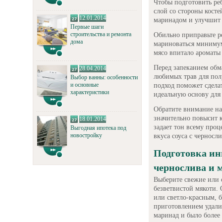
Чтобы подготовить ре
слой со стороны кост
12.01.2014
маринадом и улучшит 
Первые шаги
строительства и ремонта
Обильно приправьте ре
дома
мариноваться минимум 
мясо впитало ароматы 
Перед запеканием обма
28.04.2014
любимых трав для пол
Выбор ванны: особенности
и основные
подход поможет сделат
характеристики
идеальную основу для
Обратите внимание на
значительно повысит к
18.01.2014
задает тон всему проц
Выгодная ипотека под
новостройку
вкуса соуса с черносл
Подготовка ин
чернослива и 
Выберите свежие или 
безветвистой мякоти.
или светло-красным, б
приготовлением удали
маринад и было более