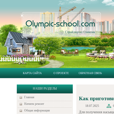
Olympic-school.com
Строй портал Олимпик
КАРТА САЙТА
О ПРОЕКТЕ
ОБРАТНАЯ СВЯЗЬ
НАШИ РАЗДЕЛЫ
Главная
Как приготови
Начнем ремонт
18.07.2025
Общая информация
Для получения насыще