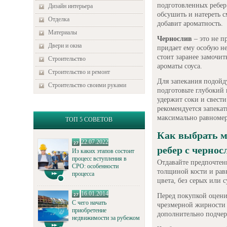
подготовленных ребер
Дизайн интерьера
обсушить и натереть с
Отделка
добавит ароматность.
Материалы
Чернослив
– это не п
Двери и окна
придает ему особую н
стоит заранее замочит
Строительство
ароматы соуса.
Строительство и ремонт
Для запекания подойд
Строительство своими руками
подготовьте глубокий
удержит соки и свест
рекомендуется запекат
максимально равномер
ТОП 5 СОВЕТОВ
Как выбрать м
22.07.2022
ребер с черно
Из каких этапов состоит
процесс вступления в
Отдавайте предпочтен
СРО: особенности
толщиной кости и рав
процесса
цвета, без серых или 
16.01.2014
Перед покупкой оцени
С чего начать
чрезмерной жирности 
приобретение
дополнительно подчер
недвижимости за рубежом