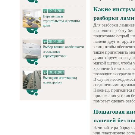
Какие инструм
12.01.2014
Первые шаги
разборки лами
строительства и ремонта
Для разборки ламинат
дома
выполнить работу без
подготовьте острый шп
панели друг от друга 
28.04.2014
клин, чтобы обеспечит
Выбор ванны: особенности
и основные
также приготовить мо
характеристики
демонтируемых соедин
мягкой щетки, чтобы у
креплений или клея и
18.01.2014
позволяет аккуратно в
Выгодная ипотека под
В случае необходимос
новостройку
соединениями идеальн
Наконец, пригодится п
приложения усилия бе
помогает сделать разб
Пошаговая инс
панелей без п
Начинайте разборку с
или пластиковую лопат