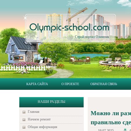
Olympic-school.com
Строй портал Олимпик
КАРТА САЙТА
О ПРОЕКТЕ
ОБРАТНАЯ СВЯЗЬ
НАШИ РАЗДЕЛЫ
Главная
Можно ли разо
Начнем ремонт
правильно сд
Общая информация
19.07.2025