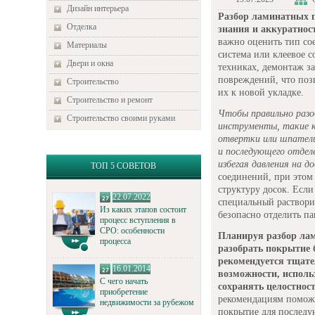
Дизайн интерьера
Разбор ламинатных п
Отделка
знания и аккуратнос
важно оценить тип сое
Материалы
система или клеевое 
Двери и окна
техниках, демонтаж з
повреждений, что поз
Строительство
их к новой укладке.
Строительство и ремонт
Чтобы правильно разо
Строительство своими руками
инструменты, такие к
отвертки или шпатели
и последующего отдел
избегая давления на до
ТОП 5 СОВЕТОВ
соединений, при этом 
структуру досок. Если
22.07.2022
специальный раствори
Из каких этапов состоит
безопасно отделить па
процесс вступления в
СРО: особенности
Планируя разбор лам
процесса
разобрать покрытие б
рекомендуется тщате
16.01.2014
возможности, исполь
С чего начать
сохранять целостност
приобретение
рекомендациям поможе
недвижимости за рубежом
покрытие для последу