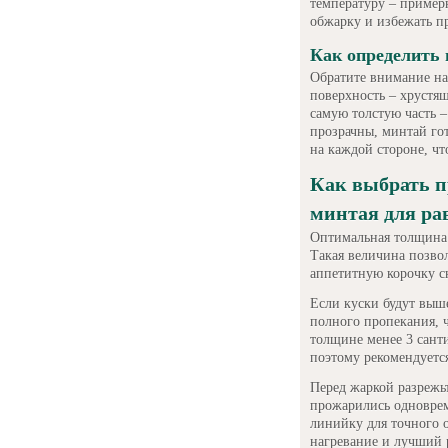
температуру – пример
обжарку и избежать п
Как определить
Обратите внимание на 
поверхность – хрустящ
самую толстую часть –
прозрачны, минтай гот
на каждой стороне, чт
Как выбрать 
минтая для р
Оптимальная толщина 
Такая величина позво
аппетитную корочку с
Если куски будут выше
полного пропекания, 
толщине менее 3 санти
поэтому рекомендуетс
Перед жаркой разрежьт
прожарились одноврем
линийку для точного 
нагревание и лучший р