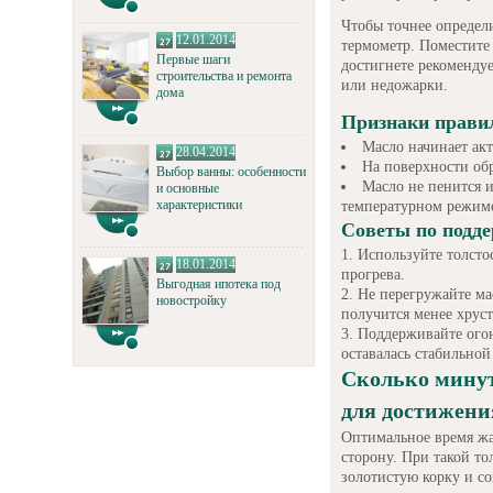
Чтобы точнее определ
12.01.2014
термометр. Поместите 
Первые шаги
достигнете рекоменду
строительства и ремонта
или недожарки.
дома
Признаки прави
Масло начинает ак
28.04.2014
На поверхности обр
Выбор ванны: особенности
Масло не пенится и
и основные
характеристики
температурном режим
Советы по подд
Используйте толст
18.01.2014
прогрева.
Выгодная ипотека под
Не перегружайте ма
новостройку
получится менее хрус
Поддерживайте огон
оставалась стабильно
Сколько минут
для достижени
Оптимальное время жа
сторону. При такой т
золотистую корку и с