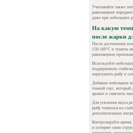
Учитывайте также тип
равномернее передают
даже при небольших р
На какую темп
после жарки д
После достижения зол
150-160°C и тушить ми
равномерное пропекан
Используйте небольшу
поддерживать стабиль
пересушить рыбу и сох
Добавьте небольшое ко
тонкий соус, который
аромат и смягчить тек
Для усиления вкуса р
рыбу томиться на слаб
дополнительных ингре
Контролируйте время, 
и потеряет свою струк
определить окончание