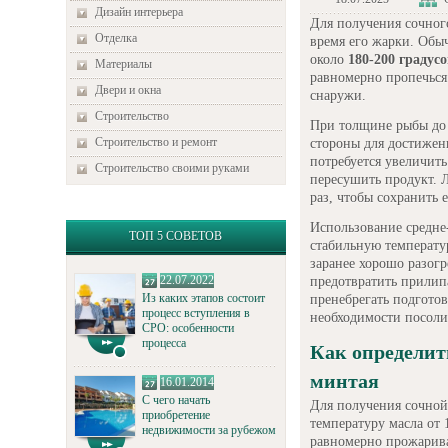
Дизайн интерьера
Для получения сочног
Отделка
время его жарки. Обы
около
180-200 градус
Материалы
равномерно пропечься
Двери и окна
снаружи.
Строительство
При толщине рыбы д
Строительство и ремонт
стороны для достижен
потребуется увеличит
Строительство своими руками
пересушить продукт. 
раз, чтобы сохранить е
Использование средне
ТОП 5 СОВЕТОВ
стабильную температу
заранее хорошо разогр
22.07.2022
предотвратить прилип
Из каких этапов состоит
пренебрегать подгото
процесс вступления в
необходимости посоли
СРО: особенности
процесса
Как определит
минтая
16.01.2014
С чего начать
Для получения сочной
приобретение
температуру масла от 
недвижимости за рубежом
равномерно прожаривае