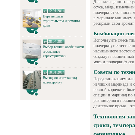
Для насыщенного вкус
соуса, мёда, измельчё
12.01.2014
подчеркнёт сочность м
Первые шаги
в маринаде минимум н
строительства и ремонта
раскрыли свой аромат 
дома
Комбинации спец
Используйте смесь тим
28.04.2014
подчеркнут естествен
Выбор ванны: особенности
насыщенного восточно
и основные
характеристики
создадут насыщенный 
мяса и подчеркнёт его
Советы по техни
18.01.2014
Выгодная ипотека под
Перед запеканием или
новостройку
излишки маринада и о
ровной корочке и бол
специи и маринад по 
равномерного насыщени
длительное время – эт
Технология за
сроки, темпер
сервировке