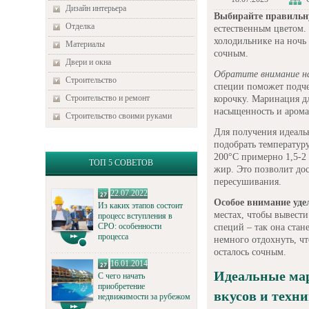
Дизайн интерьера
Выбирайте правильн
Отделка
естественным цветом. 
холодильнике на ночь 
Материалы
сочным.
Двери и окна
Обратите внимание н
Строительство
специи поможет подче
Строительство и ремонт
корочку. Маринация дл
насыщенность и арома
Строительство своими руками
Для получения идеаль
подобрать температуру
200°C примерно 1,5-2
ТОП 5 СОВЕТОВ
жир. Это позволит до
пересушивания.
22.07.2022
Особое внимание уде
Из каких этапов состоит
местах, чтобы вывести
процесс вступления в
СРО: особенности
специй – так она стан
процесса
немного отдохнуть, ч
осталось сочным.
16.01.2014
Идеальные мар
С чего начать
приобретение
вкусов и техн
недвижимости за рубежом