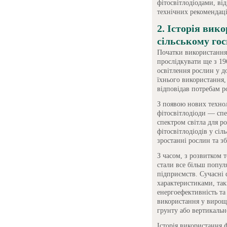
фітосвітлодіодами, від
технічних рекомендаці
2. Історія вик
сільському гос
Початки використання 
прослідкувати ще з 19
освітлення рослин у д
їхнього використання
відповідав потребам р
З появою нових технол
фітосвітлодіоди — спе
спектром світла для 
фітосвітлодіодів у сіл
зростанні рослин та з
З часом, з розвитком 
стали все більш попул
підприємств. Сучасні 
характеристиками, так
енергоефективність та
використання у вирощ
грунту або вертикаль
Історія використання ф