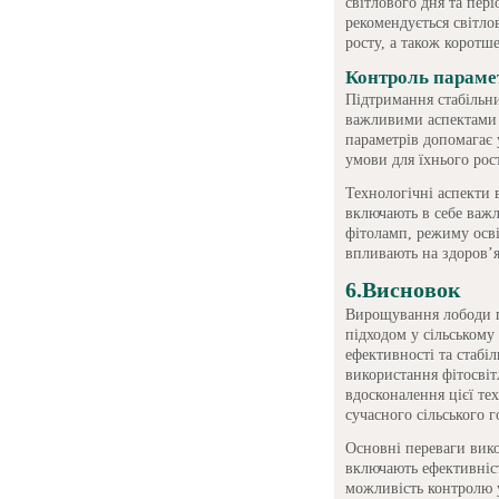
світлового дня та пер
рекомендується світло
росту, а також коротше
Контроль параме
Підтримання стабільни
важливими аспектами 
параметрів допомагає 
умови для їхнього рос
Технологічні аспекти 
включають в себе важл
фітоламп, режиму осві
впливають на здоров’я
6.Висновок
Вирощування лободи п
підходом у сільському
ефективності та стабіл
використання фітосвіт
вдосконалення цієї те
сучасного сільського г
Основні переваги вико
включають ефективніст
можливість контролю 