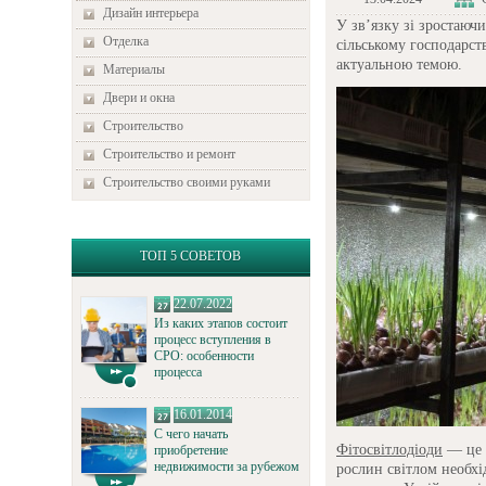
Дизайн интерьера
У зв’язку зі зростаюч
Отделка
сільському господарст
актуальною темою.
Материалы
Двери и окна
Строительство
Строительство и ремонт
Строительство своими руками
ТОП 5 СОВЕТОВ
22.07.2022
Из каких этапов состоит
процесс вступления в
СРО: особенности
процесса
16.01.2014
С чего начать
Фітосвітлодіоди
— це е
приобретение
недвижимости за рубежом
рослин світлом необхід