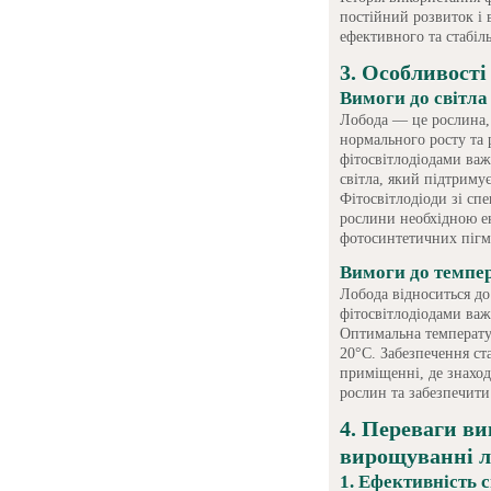
постійний розвиток і 
ефективного та стабі
3. Особливост
Вимоги до світла
Лобода — це рослина, я
нормального росту та
фітосвітлодіодами ва
світла, який підтриму
Фітосвітлодіоди зі сп
рослини необхідною ен
фотосинтетичних пігм
Вимоги до темпер
Лобода відноситься до
фітосвітлодіодами важ
Оптимальна температур
20°C. Забезпечення ст
приміщенні, де знаход
рослин та забезпечити
4. Переваги ви
вирощуванні л
1. Ефективність 