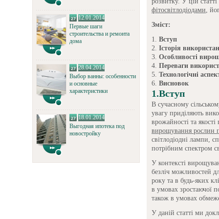
розвитку. У цій статт
фітосвітлодіодами
, йо
12.01.2014
Зміст:
Первые шаги
строительства и ремонта
Вступ
дома
Історія використан
Особливості виро
Переваги використ
28.04.2014
Технологічні аспек
Выбор ванны: особенности
Висновок
и основные
характеристики
1.Вступ
В сучасному сільськом
увагу приділяють вик
18.01.2014
врожайності та якості
Выгодная ипотека под
вирощування рослин п
новостройку
світлодіодні лампи, с
потрібним спектром св
У контексті вирощуван
безліч можливостей дл
року та в будь-яких к
в умовах зростаючої по
також в умовах обмеже
У даній статті ми док