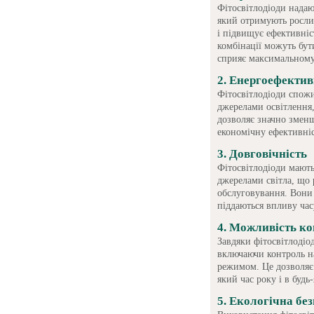
Фітосвітлодіоди надаю
який отримують росли
і підвищує ефективніс
комбінації можуть бут
сприяє максимальному
2. Енергоефектив
Фітосвітлодіоди спож
джерелами освітлення,
дозволяє значно змен
економічну ефективні
3. Довговічність
Фітосвітлодіоди мают
джерелами світла, що 
обслуговування. Вони 
піддаються впливу час
4. Можливість к
Завдяки фітосвітлодіо
включаючи контроль н
режимом. Це дозволяє 
який час року і в будь
5. Екологічна бе