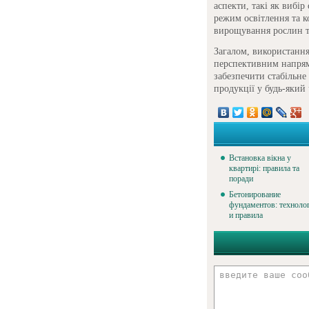
аспекти, такі як вибі
режим освітлення та к
вирощування рослин т
Загалом, використання
перспективним напрямк
забезпечити стабільне
продукції у будь-який
Встановка вікна у
квартирі: правила та
поради
Бетонирование
фундаментов: техноло
и правила