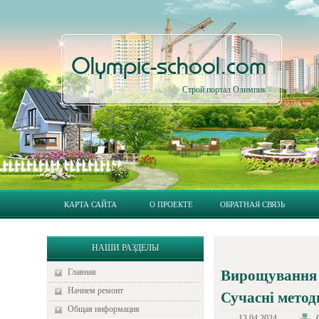
Olympic-school.com
Строй портал Олимпик
КАРТА САЙТА
О ПРОЕКТЕ
ОБРАТНАЯ СВЯЗЬ
НАШИ РАЗДЕЛЫ
Главная
Вирощування л
Начнем ремонт
Сучасні метод
Общая информация
13.04.2024