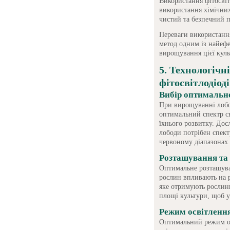
Використання фітосві
використання хімічних
чистий та безпечний п
Переваги використання
метод одним із найефе
вирощування цієї куль
5. Технологічн
фітосвітлодіод
Вибір оптимально
При вирощуванні лобо
оптимальний спектр св
їхнього розвитку. До
лободи потрібен спект
червоному діапазонах.
Розташування та
Оптимальне розташуван
рослин впливають на рі
яке отримують рослини
площі культури, щоб 
Режим освітленн
Оптимальний режим ос