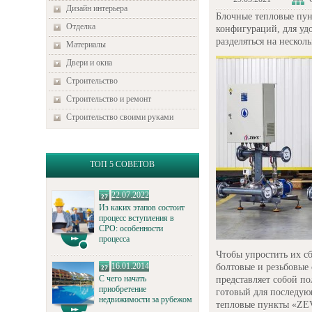
Дизайн интерьера
Блочные тепловые пун
Отделка
конфигураций, для уд
разделяться на нескол
Материалы
Двери и окна
Строительство
Строительство и ремонт
Строительство своими руками
ТОП 5 СОВЕТОВ
22.07.2022
Из каких этапов состоит
процесс вступления в
СРО: особенности
процесса
Чтобы упростить их с
16.01.2014
болтовые и резьбовые
С чего начать
представляет собой п
приобретение
готовый для последую
недвижимости за рубежом
тепловые пункты «ZE