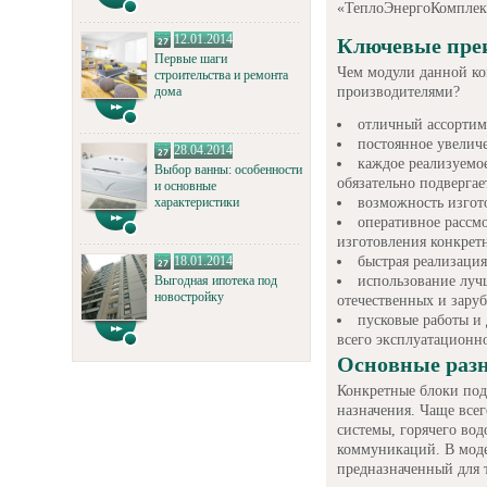
«ТеплоЭнергоКомплек
12.01.2014
Ключевые пре
Первые шаги
Чем модули данной ко
строительства и ремонта
производителями?
дома
отличный ассортим
постоянное увелич
28.04.2014
каждое реализуемо
Выбор ванны: особенности
обязательно подвергае
и основные
возможность изгот
характеристики
оперативное рассм
изготовления конкрет
быстрая реализация
18.01.2014
использование луч
Выгодная ипотека под
новостройку
отечественных и зару
пусковые работы и
всего эксплуатационно
Основные раз
Конкретные блоки под
назначения. Чаще всег
системы, горячего во
коммуникаций. В моде
предназначенный для 