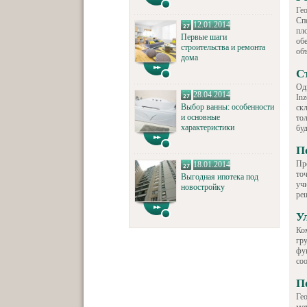
Ге
Сп
12.01.2014
пл
Первые шаги
об
строительства и ремонта
объ
дома
С
Од
28.04.2014
In
Выбор ванны: особенности
ск
и основные
то
характеристики
бу
П
Пр
18.01.2014
то
Выгодная ипотека под
уч
новостройку
ре
У
Ко
гр
фу
со
П
Ге