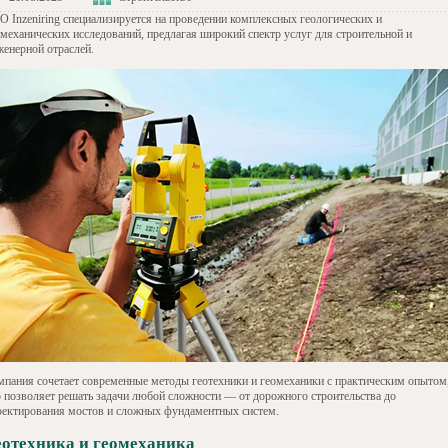
O Inzeniring специализируется на проведении комплексных геологических и
омеханических исследований, предлагая широкий спектр услуг для строительной и
женерной отраслей.
мпания сочетает современные методы геотехники и геомеханики с практическим опытом
о позволяет решать задачи любой сложности — от дорожного строительства до
оектирования мостов и сложных фундаментных систем.
еотехника и геомеханика