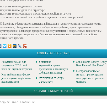
тодов и оборудования. Это позволяет:
получить точные данные о составе,
получить точные данные о структуре;
получить точные данные о механических свойствах грунта.
е это является основой для разработки надежных проектных решений.
O Inzeniring обеспечивает комплексный подход к геологическим и геомеханическим
следованиям, объединяя полевые и лабораторные работы, проектирование и
нсультирование. Благодаря профессионализму команды и современным технологиям
мпания гарантирует надежность и безопасность инженерных решений для любого
оительного проекта.
СОВЕТУЕМ ПРОЧИТАТЬ
Розумний замок для
Установка
Can a Home Battery Really
квартири у 2026 році:
видеонаблюдения:
Beat Time-of-Use Rates?
коли він справді потрібен
требования к монтажу и
Быстровозводимые
соблюдение правил
Как выбрать платформу
ангары: преимущества
для покупки зарубежной
איך לארוז למעבר דירה:
конструкций и правила
недвижимости
דרישות וטיפים
монтажа
ОСТАВИТЬ КОММЕНТАРИЙ