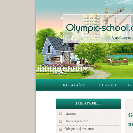
Olympic-school
Строй порта
КАРТА САЙТА
О ПРОЕКТЕ
ОБ
НАШИ РАЗДЕЛЫ
Главная
G
Начнем ремонт
и
Общая информация