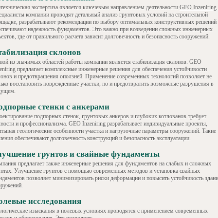
отехническая экспертиза является ключевым направлением деятельности
GEO Inzeniring
.
ециалисты компании проводят детальный анализ грунтовых условий на строительной
ощадке, разрабатывают рекомендации по выбору оптимальных конструктивных решений
еспечивают надежность фундаментов. Это важно при возведении сложных инженерных
ектов, где от правильного расчета зависит долговечность и безопасность сооружений.
табилизация склонов
ной из значимых областей работы компании является стабилизация склонов. GEO
zeniring предлагает комплексные инженерные решения для обеспечения устойчивости
лонов и предотвращения оползней. Применение современных технологий позволяет не
лько восстановить поврежденные участки, но и предотвратить возможные разрушения в
дущем.
одпорные стенки с анкерами
оектирование подпорных стенок, грунтовых анкеров и глубоких котлованов требует
чности и профессионализма. GEO Inzeniring разрабатывает индивидуальные проекты,
итывая геологические особенности участка и нагрузочные параметры сооружений. Такие
шения обеспечивают долговечность конструкций и безопасность эксплуатации.
лучшение грунтов и свайные фундаменты
мпания предлагает также инженерные решения для фундаментов на слабых и сложных
унтах. Улучшение грунтов с помощью современных методов и установка свайных
ндаментов позволяет минимизировать риски деформации и повысить устойчивость здани
оружений.
олевые исследования
ологические изыскания в полевых условиях проводятся с применением современных