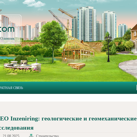
.com
л Олимпик
РАТНАЯ СВЯЗЬ
EO Inzeniring: геологические и геомеханические
сследования
21.08.2025
Строительство