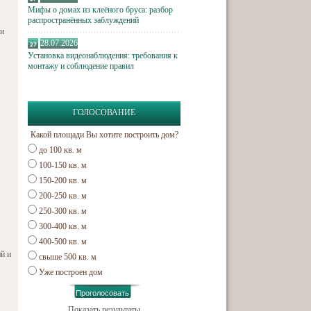
Мифы о домах из клеёного бруса: разбор
распространённых заблуждений
 и
28.07.2026
Установка видеонаблюдения: требования к
монтажу и соблюдение правил
ГОЛОСОВАНИЕ
Какой площади Вы хотите построить дом?
до 100 кв. м
100-150 кв. м
150-200 кв. м
200-250 кв. м
250-300 кв. м
300-400 кв. м
400-500 кв. м
й и
свыше 500 кв. м
Уже построен дом
Показать результаты