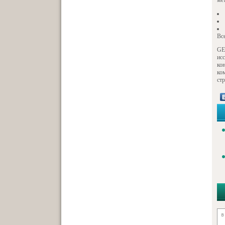
ме
Вс
GE
ис
ко
ко
стр