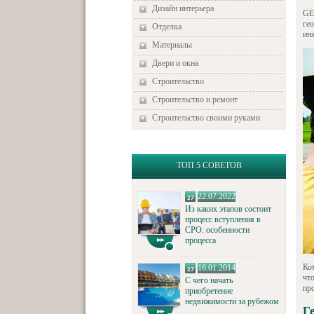
Дизайн интерьера
GE
ге
Отделка
ин
Материалы
Двери и окна
Строительство
Строительство и ремонт
Строительство своими руками
ТОП 5 СОВЕТОВ
22.07.2022
Из каких этапов состоит
процесс вступления в
СРО: особенности
процесса
Ко
16.01.2014
чт
С чего начать
пр
приобретение
недвижимости за рубежом
Г