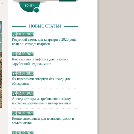
НОВЫЕ СТАТЬИ
06.08.2026
Розумний замок для квартири у 2026 році:
коли він справді потрібен
06.08.2026
Как выбрать платформу для покупки
зарубежной недвижимости
03.08.2026
Як перевозити акваріум без шкоди для
обладнання
02.08.2026
Аренда автокрана: требования к заказу,
проверка документов и выбор техники
30.07.2026
,
Контактные линзы для плавания: риски и
альтернативы
28.07.2026