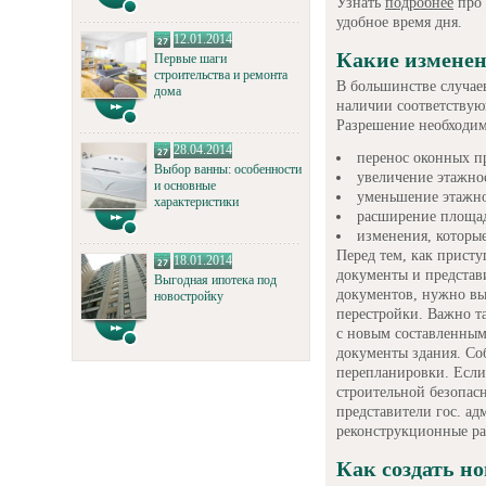
Узнать
подробнее
про 
удобное время дня.
12.01.2014
Какие изменен
Первые шаги
строительства и ремонта
В большинстве случае
дома
наличии соответствую
Разрешение необходимо
28.04.2014
перенос оконных п
Выбор ванны: особенности
увеличение этажно
и основные
уменьшение этажно
характеристики
расширение площад
изменения, которые
Перед тем, как присту
18.01.2014
документы и представ
Выгодная ипотека под
документов, нужно вы
новостройку
перестройки. Важно т
с новым составленным
документы здания. Со
перепланировки. Если
строительной безопас
представители гос. а
реконструкционные ра
Как создать н