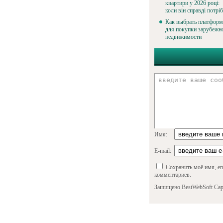
квартири у 2026 році:
коли він справді потрі
Как выбрать платфор
для покупки зарубежн
недвижимости
Имя:
E-mail:
Сохранить моё имя, em
комментариев.
Защищено BestWebSoft Cap