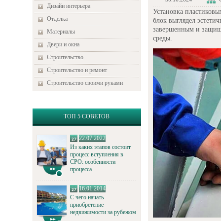
Дизайн интерьера
Установка пластиковых
Отделка
блок выглядел эстетич
завершенным и защища
Материалы
среды.
Двери и окна
Строительство
Строительство и ремонт
Строительство своими руками
ТОП 5 СОВЕТОВ
22.07.2022
Из каких этапов состоит
процесс вступления в
СРО: особенности
процесса
16.01.2014
С чего начать
приобретение
недвижимости за рубежом