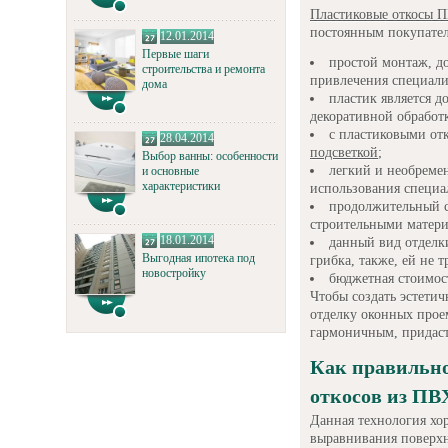
Пластиковые откосы 
постоянным покупател
12.01.2014
Первые шаги
простой монтаж, д
строительства и ремонта
привлечения специали
дома
пластик является д
декоративной обработк
с пластиковыми от
28.04.2014
подсветкой
;
Выбор ванны: особенности
легкий и необреме
и основные
характеристики
использования специа
продолжительный с
строительными матери
18.01.2014
данный вид отделк
Выгодная ипотека под
грибка, также, ей не т
новостройку
бюджетная стоимос
Чтобы создать эстети
отделку оконных прое
гармоничным, придаст
Как правильн
откосов из ПВ
Данная технология хор
выравнивания поверхн