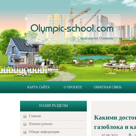
Olympic-school.com
Строй портал Олимпик
КАРТА САЙТА
О ПРОЕКТЕ
ОБРАТНАЯ СВЯЗЬ
НАШИ РАЗДЕЛЫ
Главная
Какими досто
Начнем ремонт
газоблока и к
Общая информация
07.06.2021