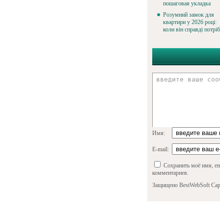
пошаговая укладка
Розумний замок для
квартири у 2026 році:
коли він справді потрі
Имя:
E-mail:
Сохранить моё имя, em
комментариев.
Защищено BestWebSoft Cap