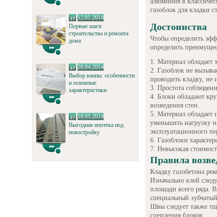
алюминия в классичес
газоблок для кладки с
12.01.2014
Достоинства
Первые шаги
строительства и ремонта
Чтобы определить эфф
дома
определить преимущес
Материал обладает 
28.04.2014
Газоблок не вызыва
Выбор ванны: особенности
проводить кладку, не 
и основные
Простота соблюдени
характеристики
Блоки обладают кру
возведения стен.
Материал обладает 
18.01.2014
уменьшить нагрузку н
Выгодная ипотека под
эксплуатационного пе
новостройку
Газоблоки характер
Невысокая стоимост
Правила возве
Кладку газобетона рек
Изначально клей следу
площади всего ряда. В
специальный зубчатый
Швы следует также тщ
сцепления блоков.