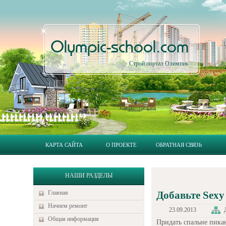
Olympic-school.com
Строй портал Олимпик
КАРТА САЙТА
О ПРОЕКТЕ
ОБРАТНАЯ СВЯЗЬ
НАШИ РАЗДЕЛЫ
Главная
Добавьте Sexy
Начнем ремонт
23.09.2013
Общая информация
Придать спальне пика