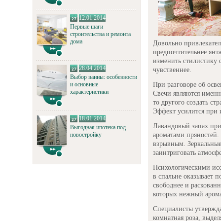
12.01.2014
Первые шаги
строительства и ремонта
дома
Довольно привлекател
предпочтительнее янт
изменить стилистику с
28.04.2014
чувственнее.
Выбор ванны: особенности
При разговоре об осве
и основные
характеристики
Свечи являются именн
то другого создать ст
Эффект усилится при 
18.01.2014
Лавандовый запах приб
Выгодная ипотека под
ароматами пряностей. 
новостройку
взрывным. Зеркальные
заинтриговать атмосфе
Психологическими исс
в спальне оказывает 
свободнее и раскованн
которых нежный арома
Специалисты утвержда
комнатная роза, выде