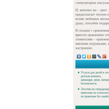
стимулятором сексуал
И, конечно же – цвет.
предполагает теплую 
всеми любимых апельс
душу, способен подар
В спальне с оранжевы
яркости оранжевых ст
элементами – оранже
мягкими игрушками, к
настроение.
Услуги для детей в оте
детская комната,
анимация, няня, питан
безопасность
Логотип на спецодежде
нанесение по технолог
по правилам без ошиб