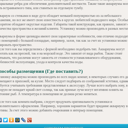
ециальные ребра для обеспечения дополнительной жесткости. Также такие аквариумы мо
ь встраиваемого типа, или ставиться на отдельную тумбу.
вариум со стенками в виде дуги обладает меньшей популярностью из-за небольшого
кажения, но все же имеет свою известность в кругах любителей подводного мира. Особ
лоритом обладают округлые изделия. Габариты такой конструкции, как правило, зависят 
личества пространства и желаний клиента. Установку можно производить в разных места
вариумы в форме цилиндра имеют свои характерные особенности, они отлично подходя
я помещений с большой площадью, например, залов, так как за счет их установки можно
нировать пространство.
сле того как вы определились с формой необходимо подобрать тип. Аквариумы могут
отать как на пресной, так и на морской воде. Это зависит от вида рыбок. Также стоит
итывать, что различия могут зависеть от стоимости устанавливаемого оборудования,
бенностей эксплуатации, ухода и контроля качества воды.
пособы размещения (Где поставить?)
тановку аквариума можно производить во всех видах комнат, в некоторых случаях его д
змещают в прихожей, на кухне. Место следует подбирать из соображений эстетики, однак
буется учитывать требования представленные к аксессуару. Лучше всего выбрать зону, в
орую не попадает яркий свет солнца, так как прямые лучи могут негативно влиять на
стояние рыб. А температура в помещении не должна резко меняться.
сле того как комната выбрана, следует продумать оригинальность установки и
полнительного оформления. Например, хорошим вариантом будет придание аквариуму в
ртины. За счет этого можно добавить очарования в интерьер помещения.