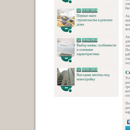
сп
быт
12.01.2014
Первые шаги
Ак
строительства и ремонта
ис
дома
ко
ко
Ак
28.04.2014
дл
Выбор ванны: особенности
зо
и основные
По
характеристики
раб
уч
осо
18.01.2014
С
Выгодная ипотека под
Ус
новостройку
ра
тре
кот
со
По
до
ка