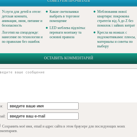
СОВЕТУЕМ ПРОЧИТАТЬ
Услуги для детей в отеле:
Какие светильники
Меблювання нової
детская комната,
выбрать в торговое
квартири: покрокова
анимация, няня, питание и
помещение
стратегія від A до Z без
безопасность
помилок і зайвих витрат
LED меблева підсвітка:
Логотип на спецодежде:
переваги монтажу та
Кресла на ножках с
нанесение по технологии и
основні правила
подлокотниками: плюсы,
по правилам без ошибок
материалы и советы по
выбору
ОСТАВИТЬ КОММЕНТАРИЙ
я:
ail:
Сохранить моё имя, email и адрес сайта в этом браузере для последующих моих
мментариев.