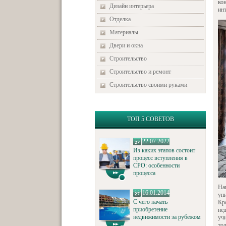
кон
Дизайн интерьера
ин
Отделка
Материалы
Двери и окна
Строительство
Строительство и ремонт
Строительство своими руками
ТОП 5 СОВЕТОВ
22.07.2022
Из каких этапов состоит
процесс вступления в
СРО: особенности
процесса
На
16.01.2014
ун
С чего начать
Кр
приобретение
не
недвижимости за рубежом
уч
то