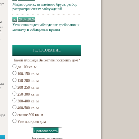
гут
Мифы о домах из клеёного бруса: разбор
распространённых заблуждений
28.07.2026
ым
Установка видеонаблюдения: требования к
от
монтажу и соблюдение правил
х.
т
ГОЛОСОВАНИЕ
Какой площади Вы хотите построить дом?
до 100 кв. м
100-150 кв. м
150-200 кв. м
аже
200-250 кв. м
о
250-300 кв. м
300-400 кв. м
400-500 кв. м
свыше 500 кв. м
ида
Уже построен дом
Показать результаты