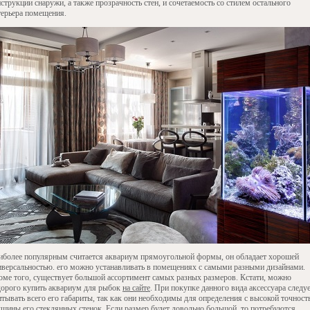
струкции снаружи, а также прозрачность стен, и сочетаемость со стилем остального
терьера помещения.
иболее популярным считается аквариум прямоугольной формы, он обладает хорошей
иверсальностью. его можно устанавливать в помещениях с самыми разными дизайнами.
оме того, существует большой ассортимент самых разных размеров. Кстати, можно
дорого купить аквариум для рыбок
на сайте
. При покупке данного вида аксессуара следу
итывать всего его габариты, так как они необходимы для определения с высокой точнос
лщины его стеклянных стенок. Если размер будет довольно большой, то потребуются