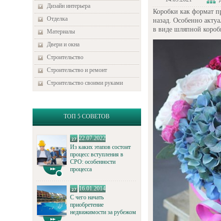
Дизайн интерьера
Коробки как формат пр
Отделка
назад. Особенно акту
в виде шляпной короб
Материалы
Двери и окна
Строительство
Строительство и ремонт
Строительство своими руками
ТОП 5 СОВЕТОВ
22.07.2022
Из каких этапов состоит
процесс вступления в
СРО: особенности
процесса
16.01.2014
С чего начать
приобретение
недвижимости за рубежом