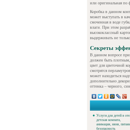
или оригинальная по 
Коробка в данном кон
может выступать в кач
смоченная в воде губк
влаги. При этом разр
высококлассный картон
выдерживать не только
Секреты эффек
В данном вопросе при
должен быть плотным,
цвет для цветочной ко
смотрятся перламутро
может находиться надп
дополнительно декори
оттенка – черного, си
Услуги для детей в оте
детская комната,
анимация, няня, питан
безопасность