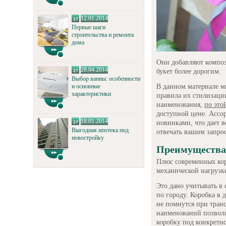
12.01.2014
Первые шаги
строительства и ремонта
дома
Они добавляют композ
28.04.2014
букет более дорогим.
Выбор ванны: особенности
В данном материале м
и основные
характеристики
правила их стилизаци
наименования,
по это
доступной цене. Ассо
18.01.2014
новинками, что дает в
Выгодная ипотека под
отвечать вашим запро
новостройку
Преимущества 
Плюс современных кор
механической нагрузк
Это дано учитывать в 
по городу. Коробка в 
не помнутся при тран
наименований позвол
коробку под конкретн