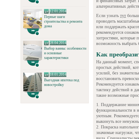
и финансовых затрат.
альтернативных действ
12.01.2014
Если узнать
тут
больше
Первые шаги
проводить масштабные
строительства и ремонта
дома
или поддержать красо
рекомендуется ознако
хитростями, которые 
28.04.2014
возможность выбрать 
Выбор ванны: особенности
и основные
Как преобрази
характеристики
На данный момент, сп
простых действий, кот
усилий, без значител
18.01.2014
восстановить превосх
Выгодная ипотека под
Рекомендуется ознако
новостройку
тактику действий в д
такие возможные прос
Поддержание минима
функциональности в н
уютным. Рекомендует
выкинуть все ненужны
Покраска напольног
значимые нагрузки, ч
вида. Специалисты ре