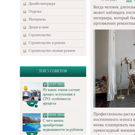
Дизайн интерьера
Когда человек длитель
Отделка
может наблюдать пост
интерьера, который бы
Материалы
протяжении ремонтных
Двери и окна
Строительство
Строительство и ремонт
Строительство своими руками
ТОП 5 СОВЕТОВ
22.07.2022
Из каких этапов состоит
процесс вступления в
СРО: особенности
процесса
Профессионалы расска
16.01.2014
постепенного износа в
С чего начать
вновь планировать ма
приобретение
недвижимости за рубежом
превосходный внешни