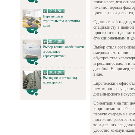
показывает, что основ
именно первый фактор
12.01.2014
цвета краски для стен
Первые шаги
строительства и ремонта
Однако такой подход н
дома
специалисту в данной
пространства) достат
функциональным и уд
28.04.2014
Выбор стиля организа
Выбор ванны: особенности
и основные
американского или ев
характеристики
обустройства характе
агрессивностью, и в 
дизайна. Например, эт
18.01.2014
виде.
Выгодная ипотека под
новостройку
Европейский офис отл
нем мирно сосуществу
дизайнерского искусст
Ориентация на тип де
к организации рабочег
первую очередь на ко
постоянно работает с 
то и для них все долж
удобство коммуникаци