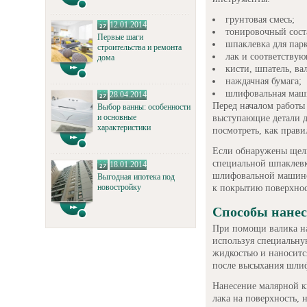
грунтовая смесь;
12.01.2014
тонировочный сост
Первые шаги
шпаклевка для парк
строительства и ремонта
лак и соответству
дома
кисти, шпатель, ва
наждачная бумага;
шлифовальная маш
28.04.2014
Перед началом работы 
Выбор ванны: особенности
и основные
выступающие детали 
характеристики
посмотреть, как прав
Если обнаружены щели
специальной шпаклевк
18.01.2014
шлифовальной машиной
Выгодная ипотека под
новостройку
к покрытию поверхнос
Способы нане
При помощи валика на
используя специальну
жидкостью и наноситс
после высыхания шлиф
Нанесение малярной к
лака на поверхность, н