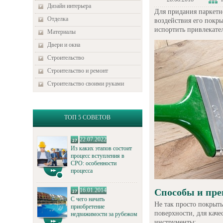
Дизайн интерьера
Для придания паркетн
Отделка
воздействия его покры
испортить привлекате
Материалы
Двери и окна
Строительство
Строительство и ремонт
Строительство своими руками
ТОП 5 СОВЕТОВ
22.07.2022
Из каких этапов состоит
процесс вступления в
СРО: особенности
процесса
16.01.2014
Способы и пр
С чего начать
Не так просто покрыть
приобретение
поверхности, для кач
недвижимости за рубежом
инструменты: