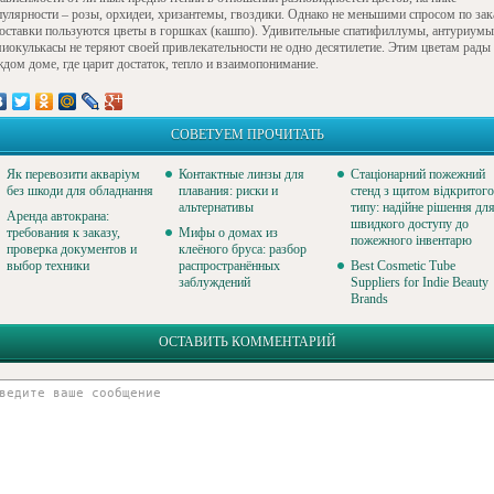
пулярности – розы, орхидеи, хризантемы, гвоздики. Однако не меньшими спросом по зак
доставки пользуются цветы в горшках (кашпо). Удивительные спатифиллумы, антуриумы
миокулькасы не теряют своей привлекательности не одно десятилетие. Этим цветам рады
ждом доме, где царит достаток, тепло и взаимопонимание.
СОВЕТУЕМ ПРОЧИТАТЬ
Як перевозити акваріум
Контактные линзы для
Стаціонарний пожежний
без шкоди для обладнання
плавания: риски и
стенд з щитом відкритого
альтернативы
типу: надійне рішення дл
Аренда автокрана:
швидкого доступу до
требования к заказу,
Мифы о домах из
пожежного інвентарю
проверка документов и
клеёного бруса: разбор
выбор техники
распространённых
Best Cosmetic Tube
заблуждений
Suppliers for Indie Beauty
Brands
ОСТАВИТЬ КОММЕНТАРИЙ