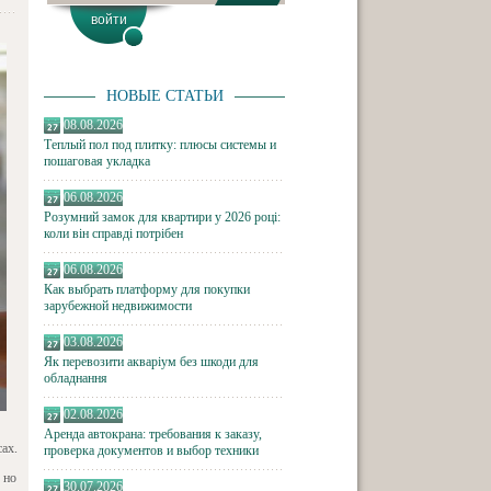
НОВЫЕ СТАТЬИ
08.08.2026
Теплый пол под плитку: плюсы системы и
пошаговая укладка
06.08.2026
Розумний замок для квартири у 2026 році:
коли він справді потрібен
06.08.2026
Как выбрать платформу для покупки
зарубежной недвижимости
03.08.2026
Як перевозити акваріум без шкоди для
обладнання
02.08.2026
Аренда автокрана: требования к заказу,
ах.
проверка документов и выбор техники
 но
30.07.2026