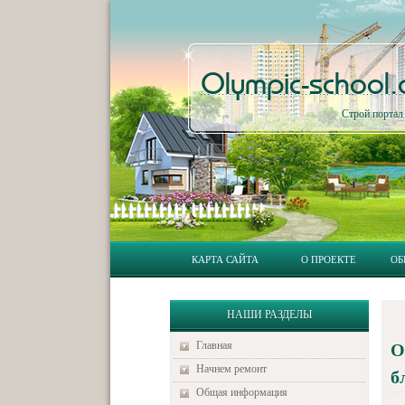
Olympic-school
Строй порта
КАРТА САЙТА
О ПРОЕКТЕ
ОБ
НАШИ РАЗДЕЛЫ
Главная
О
Начнем ремонт
б
Общая информация