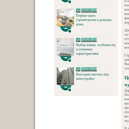
и з
по
ко
12.01.2014
ко
Первые шаги
фа
строительства и ремонта
ме
дома
До
се
ес
28.04.2014
ко
Выбор ванны: особенности
мен
и основные
характеристики
Се
ка
Вы
ука
18.01.2014
Выгодная ипотека под
Ц
новостройку
ч
Да
По
вл
пр
пр
от
яв
по
В 