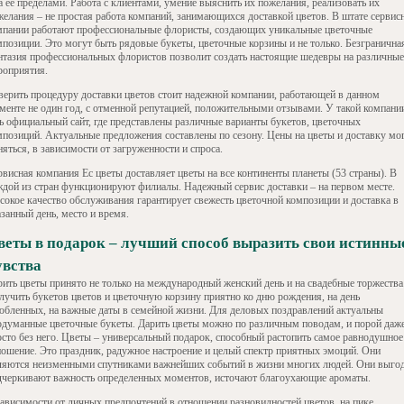
а ее пределами. Работа с клиентами, умение выяснить их пожелания, реализовать их
желания – не простая работа компаний, занимающихся доставкой цветов. В штате сервис
мпании работают профессиональные флористы, создающих уникальные цветочные
мпозиции. Это могут быть рядовые букеты, цветочные корзины и не только. Безгранична
нтазия профессиональных флористов позволит создать настоящие шедевры на различные
роприятия.
верить процедуру доставки цветов стоит надежной компании, работающей в данном
гменте не один год, с отменной репутацией, положительными отзывами. У такой компани
ть официальный сайт, где представлены различные варианты букетов, цветочных
мпозиций. Актуальные предложения составлены по сезону. Цены на цветы и доставку мо
яться, в зависимости от загруженности и спроса.
рвисная компания Ес цветы доставляет цветы на все континенты планеты (53 страны). В
ждой из стран функционируют филиалы. Надежный сервис доставки – на первом месте.
сокое качество обслуживания гарантирует свежесть цветочной композиции и доставка в
занный день, место и время.
веты в подарок – лучший способ выразить свои истинны
увства
рить цветы принято не только на международный женский день и на свадебные торжества
лучить букетов цветов и цветочную корзину приятно ко дню рождения, на день
юбленных, на важные даты в семейной жизни. Для деловых поздравлений актуальны
одуманные цветочные букеты. Дарить цветы можно по различным поводам, и порой даж
осто без него. Цветы – универсальный подарок, способный растопить самое равнодушное
ношение. Это праздник, радужное настроение и целый спектр приятных эмоций. Они
ляются неизменными спутниками важнейших событий в жизни многих людей. Они выго
дчеркивают важность определенных моментов, источают благоухающие ароматы.
зависимости от личных предпочтений в отношении разновидностей цветов, на пике