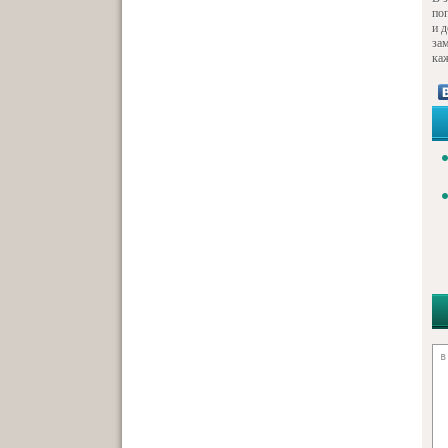
по
и 
за
ка