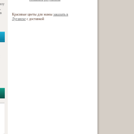
азу
,
 в
Красивые цветы для мамы
заказать в
Луганске
с доставкой
я