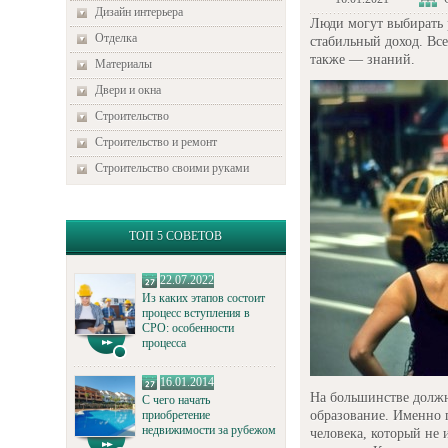
Дизайн интерьера
Люди могут выбирать 
Отделка
стабильный доход. Все
также — знаний.
Материалы
Двери и окна
Строительство
Строительство и ремонт
Строительство своими руками
ТОП 5 СОВЕТОВ
22.07.2022
Из каких этапов состоит
процесс вступления в
СРО: особенности
процесса
16.01.2014
На большинстве должн
С чего начать
образование. Именно п
приобретение
недвижимости за рубежом
человека, который не 