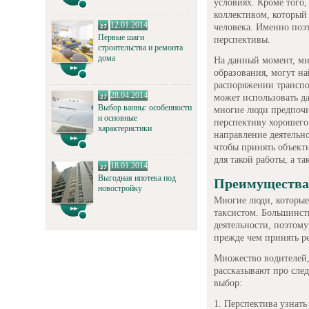
условиях. Кроме того,
коллективом, который 
12.01.2014
человека. Именно поэ
Первые шаги
перспективы.
строительства и ремонта
дома
На данный момент, мн
образования, могут на
распоряжении транспор
28.04.2014
может использовать да
Выбор ванны: особенности
многие люди предпочи
и основные
перспективу хорошего 
характеристики
направление деятельно
чтобы принять объект
для такой работы, а т
18.01.2014
Выгодная ипотека под
Преимущества
новостройку
Многие люди, которые
таксистом. Большинст
деятельности, поэтому
прежде чем принять р
Множество водителей,
рассказывают про сле
выбор:
Перспектива узнать