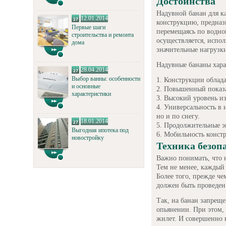
Достоинства
Надувной банан для к
12.01.2014
конструкцию, предназ
Первые шаги
перемещаясь по водно
строительства и ремонта
осуществляется, испол
дома
значительные нагрузк
Надувные бананы хара
28.04.2014
Выбор ванны: особенности
Конструкции облад
и основные
Повышенный показа
характеристики
Высокий уровень из
Универсальность в и
но и по снегу.
18.01.2014
Продолжительные э
Выгодная ипотека под
Мобильность конст
новостройку
Техника безоп
Важно понимать, что 
Тем не менее, каждый
Более того, прежде че
должен быть проведен
Так, на банан запрещ
опьянении. При этом,
жилет. И совершенно н