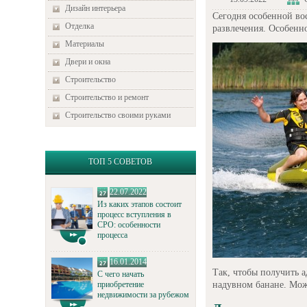
Дизайн интерьера
Сегодня особенной во
Отделка
развлечения. Особенно
Материалы
Двери и окна
Строительство
Строительство и ремонт
Строительство своими руками
ТОП 5 СОВЕТОВ
22.07.2022
Из каких этапов состоит
процесс вступления в
СРО: особенности
процесса
16.01.2014
Так, чтобы получить а
С чего начать
надувном банане. М
приобретение
недвижимости за рубежом