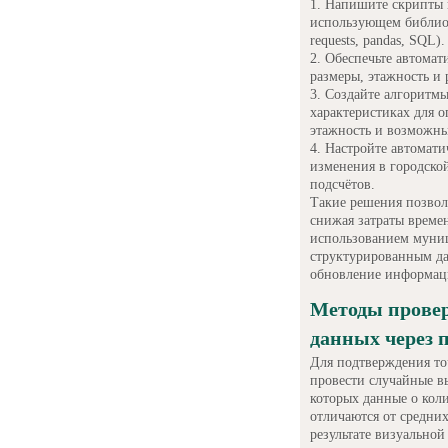
Напишите скрипты н
использующем библиот
requests, pandas, SQL).
Обеспечьте автомат
размеры, этажность и
Создайте алгоритм
характеристиках для о
этажность и возможны
Настройте автомати
изменения в городско
подсчётов.
Такие решения позвол
снижая затраты време
использованием муниц
структурированным да
обновление информаци
Методы прове
данных через 
Для подтверждения то
провести случайные в
которых данные о кол
отличаются от средни
результате визуальной