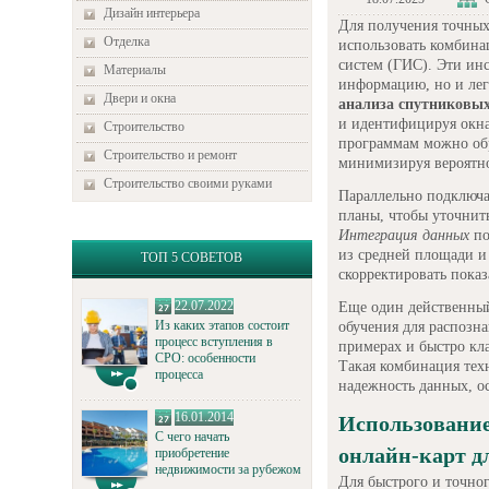
Дизайн интерьера
Для получения точных
Отделка
использовать комбин
систем (ГИС). Эти ин
Материалы
информацию, но и лег
Двери и окна
анализа спутниковы
и идентифицируя окна
Строительство
программам можно обр
Строительство и ремонт
минимизируя вероятн
Строительство своими руками
Параллельно подключа
планы, чтобы уточнит
Интеграция данных
по
из средней площади и
ТОП 5 СОВЕТОВ
скорректировать показ
22.07.2022
Еще один действенный
Из каких этапов состоит
обучения для распозн
процесс вступления в
примерах и быстро кл
СРО: особенности
Такая комбинация техн
процесса
надежность данных, о
16.01.2014
Использование
С чего начать
онлайн-карт д
приобретение
недвижимости за рубежом
Для быстрого и точног