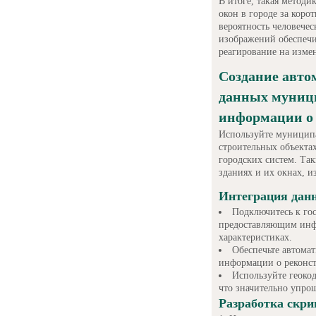
В итоге, такая методи
окон в городе за коро
вероятность человече
изображений обеспечи
реагирование на измен
Создание авто
данных муници
информации о
Используйте муницип
строительных объекта
городских систем. Та
зданиях и их окнах, и
Интеграция дан
Подключитесь к го
предоставляющим инфо
характеристиках.
Обеспечьте автома
информации о реконст
Используйте геоко
что значительно упрощ
Разработка скри