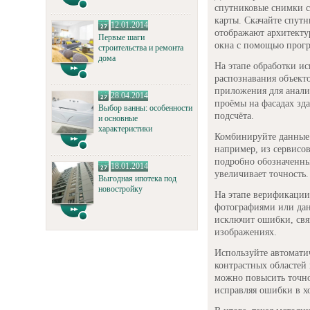
спутниковые снимки 
карты. Скачайте спут
12.01.2014
отображают архитекту
Первые шаги
окна с помощью прог
строительства и ремонта
дома
На этапе обработки и
распознавания объект
приложения для анали
28.04.2014
проёмы на фасадах зд
Выбор ванны: особенности
подсчёта.
и основные
характеристики
Комбинируйте данные 
например, из сервисов
подробно обозначенные
18.01.2014
увеличивает точность.
Выгодная ипотека под
новостройку
На этапе верификации
фотографиями или дан
исключит ошибки, свя
изображениях.
Используйте автомати
контрастных областей
можно повысить точно
исправляя ошибки в х