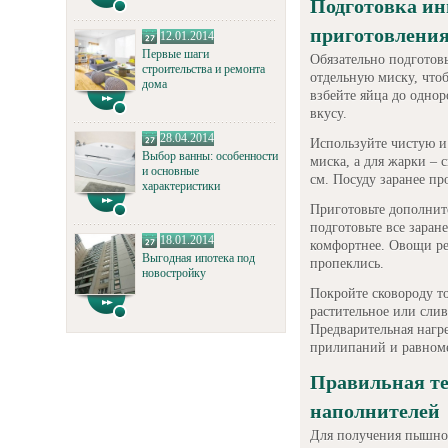
Подготовка ин
приготовления
12.01.2014
Первые шаги
Обязательно подготовь
строительства и ремонта
отдельную миску, что
дома
взбейте яйца до одно
вкусу.
28.04.2014
Используйте чистую и 
Выбор ванны: особенности
миска, а для жарки –
и основные
см. Посуду заранее пр
характеристики
Приготовьте дополнит
подготовьте все заран
18.01.2014
комфортнее. Овощи ре
Выгодная ипотека под
пропеклись.
новостройку
Покройте сковороду т
растительное или слив
Предварительная нагр
прилипаний и равноме
Правильная те
наполнителей
Для получения пышног