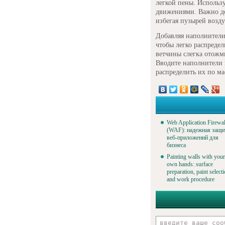
легкой пены. Использ
движениями. Важно до
избегая пузырей возду
Добавляя наполнители
чтобы легко распреде
ветчины слегка отожм
Вводите наполнители 
распределить их по ма
Web Application Firewal
(WAF): надежная защи
веб-приложений для
бизнеса
Painting walls with your
own hands: surface
preparation, paint select
and work procedure