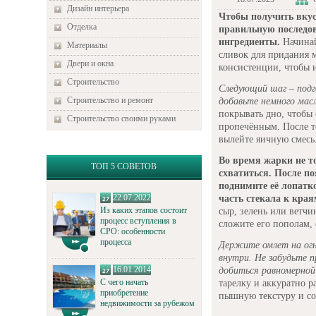
Дизайн интерьера
Чтобы получить вку
Отделка
правильную последов
ингредиенты.
Начинай
Материалы
сливок для придания 
Двери и окна
консистенции, чтобы и
Строительство
Следующий шаг – подго
Строительство и ремонт
добавьте немного масл
покрывать дно, чтобы
Строительство своими руками
пропечённым. После то
вылейте яичную смесь
Во время жарки не т
ТОП 5 СОВЕТОВ
схватиться. После п
поднимите её лопатк
22.07.2022
часть стекала к края
Из каких этапов состоит
сыр, зелень или ветчи
процесс вступления в
сложите его пополам, 
СРО: особенности
процесса
Держите омлет на огн
внутри. Не забудьте 
16.01.2014
добиться равномерной
С чего начать
тарелку и аккуратно р
приобретение
пышную текстуру и со
недвижимости за рубежом